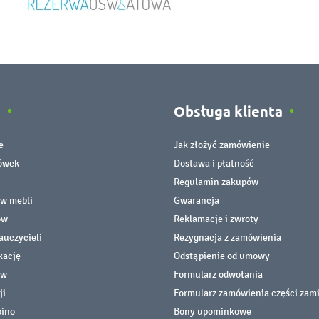
e
Obsługa klienta
e
Jak złożyć zamówienie
cówek
Dostawa i płatność
Regulamin zakupów
ów mebli
Gwarancja
ów
Reklamacje i zwroty
auczycieli
Rezygnacja z zamówienia
kację
Odstąpienie od umowy
ów
Formularz odwołania
ji
Formularz zamówienia części zam
bino
Bony upominkowe