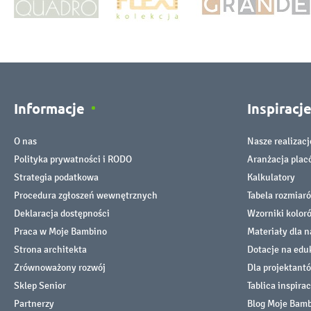
Informacje
Inspiracj
O nas
Nasze realizacj
Polityka prywatności i RODO
Aranżacja pla
Strategia podatkowa
Kalkulatory
Procedura zgłoszeń wewnętrznych
Tabela rozmiar
Deklaracja dostępności
Wzorniki kolor
Praca w Moje Bambino
Materiały dla n
Strona architekta
Dotacje na edu
Zrównoważony rozwój
Dla projektant
Sklep Senior
Tablica inspirac
Partnerzy
Blog Moje Bam