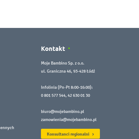
Kontakt
Moje Bambino Sp. z o.o.
ul. Graniczna 46, 93-428 Łódź
Infolinia (Pn-Pt 8:00-16:00):
0 801 577 544
,
42 630 01 30
biuro@mojebambino.pl
zamowienia@mojebambino.pl
iennych
Konsultanci regionalni