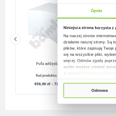
Zgoda
Niniejsza strona korzysta z
Na naszej stronie internetow
działanie naszej strony. Są t
plików, które zapisują Twoje
się na wszystkie pliki, wybie
więcej. Odmów zgody poprzez
Pufa wklęsła biała
wybór możesz zmienić przez 
w naszej
Polityce prywatno
101593
Kod produktu:
659,90 zł - 719,90 zł
Odmowa