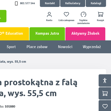
801 577 544
Kontakt
Kalkulatory
Katalogi
Konto
Lista zakupowa
Szybkie
Koszyk
zamówienie
O® Education
Kompas Jutra
Aktywny Żłobek
Sport
Place zabaw
Nowości
Wyprzedaż
iała, wys. 55,5 cm
 prostokątna z falą
a, wys. 55,5 cm
101880
tu: