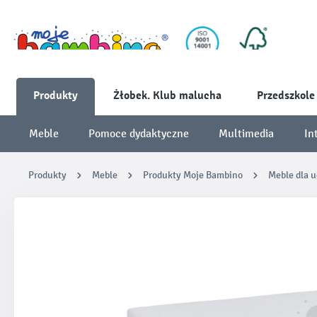
Produkty
Żłobek. Klub malucha
Przedszkole
Meble
Pomoce dydaktyczne
Multimedia
In
Produkty
Meble
Produkty Moje Bambino
Meble dla 
Pomiń galerię zdjęć