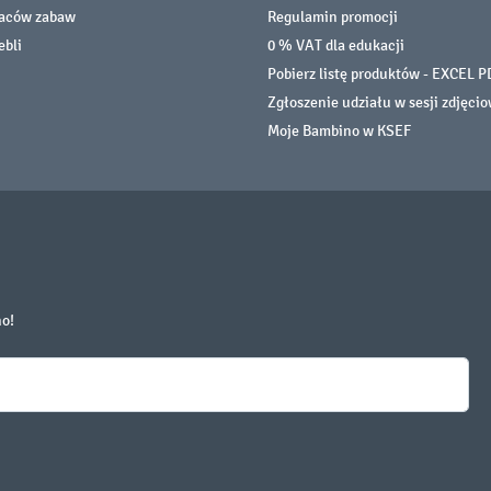
laców zabaw
Regulamin promocji
ebli
0 % VAT dla edukacji
Pobierz listę produktów - EXCEL P
Zgłoszenie udziału w sesji zdjęci
Moje Bambino w KSEF
no!