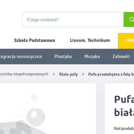
Szkoła Podstawowa
Liceum. Technikum
LEG
tegracja sensoryczna
Plastyka
Muzyka
Zabawki
uczniów niepełnosprawnych
Białe pufy
Pufa prostokątna z falą b
Pufa
biał
Kod produk