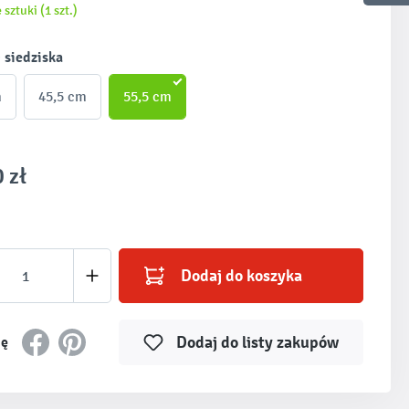
 sztuki (1 szt.)
 siedziska
m
45,5 cm
55,5 cm
 zł
produktu: Wprowadź żądaną ilość lub użyj prz
Dodaj do koszyka
Dodaj do listy zakupów
ię