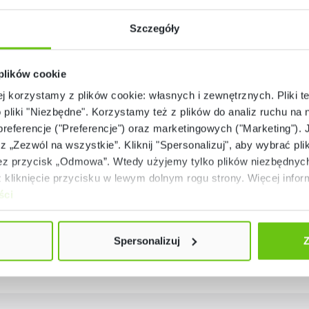
Szczegóły
 plików cookie
ej korzystamy z plików cookie: własnych i zewnętrznych. Pliki t
o pliki "Niezbędne". Korzystamy też z plików do analiz ruchu na n
 preferencje ("Preferencje") oraz marketingowych ("Marketing"). 
rz „Zezwól na wszystkie”. Kliknij "Spersonalizuj", aby wybrać plik
 przycisk „Odmowa”. Wtedy użyjemy tylko plików niezbędnych 
Pufa wklęsła biała
Pufa wypukła biała
kliknięcie przycisku w lewym dolnym rogu strony. Więcej inform
ści
101594
101595
Kod produktu:
Kod produktu:
659,90 zł - 719,90 zł
659,90 zł - 719,90 z
Spersonalizuj
Z