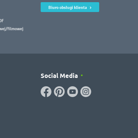
Biuro obsługi klienta
DF
owej/filmowej
Social Media