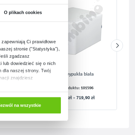
O plikach cookies
e zapewniają Ci prawidłowe
aszej stronie ("Statystyka"),
Jeśli zgadzasz
i lub dowiedzieć się o nich
dla naszej strony. Twój
Pufa wypukła biała
acji znajdziesz
101596
Kod produktu:
ł
659,90 zł - 719,90 zł
ezwól na wszystkie