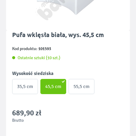
Pufa wklęsła biała, wys. 45,5 cm
101593
Kod produktu:
Ostatnie sztuki (10 szt.)
Wybierz
Wysokość siedziska
35,5 cm
45,5 cm
55,5 cm
689,90 zł
Brutto