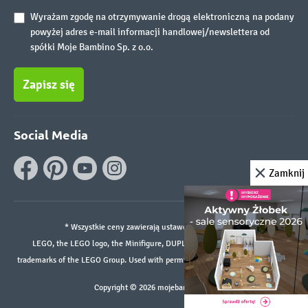
Wyrażam zgodę na otrzymywanie drogą elektroniczną na podany
powyżej adres e-mail informacji handlowej/newslettera od
spółki Moje Bambino Sp. z o.o.
Zapisz się
Social Media
Zamknij
* Wszystkie ceny zawierają ustawowy podatek VAT.
LEGO, the LEGO logo, the Minifigure, DUPLO, and the SPIKE logo are
trademarks of the LEGO Group. Used with permission. ©2026 The LEGO Group
Copyright © 2026 mojebambino.pl