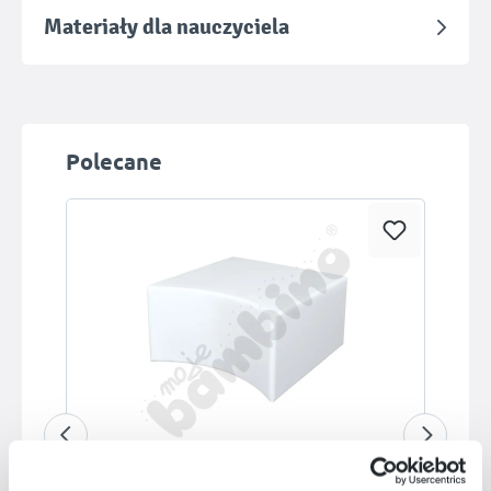
Materiały dla nauczyciela
Pomiń galerię produktów
Polecane