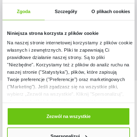
Pufa wklęsła biała
Zgoda
Szczegóły
O plikach cookies
101592
Kod produktu:
Niniejsza strona korzysta z plików cookie
659,90 zł - 719,90 zł
Na naszej stronie internetowej korzystamy z plików cookie:
własnych i zewnętrznych. Pliki te zapewniają Ci
prawidłowe działanie naszej strony. Są to pliki
"Niezbędne". Korzystamy też z plików do analiz ruchu na
naszej stronie ("Statystyka"), plików, które zapisują
Twoje preferencje ("Preferencje") oraz marketingowych
("Marketing"). Jeśli zgadzasz się na wszystkie pliki,
Nasze marki
wybierz „Zezwól na wszystkie”. Kliknij "Spersonalizuj",
aby wybrać pliki lub dowiedzieć się o nich więcej.
Odmów zgody poprzez przycisk „Odmowa”. Wtedy
użyjemy tylko plików niezbędnych dla naszej strony.
Zezwól na wszystkie
Twój wybór możesz zmienić przez kliknięcie przycisku w
lewym dolnym rogu strony. Więcej informacji znajdziesz
Spersonalizuj