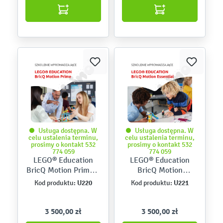
Usługa dostępna. W
Usługa dostępna. W
celu ustalenia terminu,
celu ustalenia terminu,
prosimy o kontakt 532
prosimy o kontakt 532
774 059
774 059
LEGO® Education
LEGO® Education
BricQ Motion Prime –
BricQ Motion
wprowadzenie
Essential –
U220
U221
Kod produktu:
Kod produktu:
wprowadzenie
3 500,00 zł
3 500,00 zł