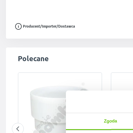
Producent/Importer/Dostawca
Pomiń galerię produktów
Polecane
Zgoda