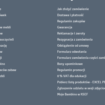
e
Jak złożyć zamówienie
cówek
Dostawa i płatność
Regulamin zakupów
ów mebli
Gwarancja
ów
Reklamacje i zwroty
auczycieli
Rezygnacja z zamówienia
kację
Odstąpienie od umowy
ów
Formularz odwołania
ji
Formularz zamówienia części zam
bino
Bony upominkowe
laców zabaw
Regulamin promocji
ebli
0 % VAT dla edukacji
Pobierz listę produktów - EXCEL P
Zgłoszenie udziału w sesji zdjęci
Moje Bambino w KSEF