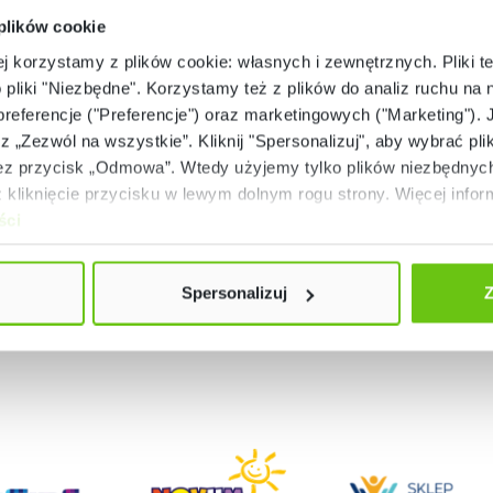
 plików cookie
Niski stan magazynowy
Dostępny
ej korzystamy z plików cookie: własnych i zewnętrznych. Pliki t
Drewniane przegródki
Podświetlany stół A
o pliki "Niezbędne". Korzystamy też z plików do analiz ruchu na n
 preferencje ("Preferencje") oraz marketingowych ("Marketing"). 
354089
356053
Kod produktu:
Kod produktu:
rz „Zezwól na wszystkie”. Kliknij "Spersonalizuj", aby wybrać plik
 przycisk „Odmowa”. Wtedy użyjemy tylko plików niezbędnych 
129,90 zł
899,90 zł
kliknięcie przycisku w lewym dolnym rogu strony. Więcej inform
ści
Spersonalizuj
Z