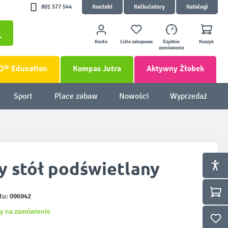
801 577 544
Kontakt
Kalkulatory
Katalogi
Konto
Lista zakupowa
Szybkie
Koszyk
zamówienie
O® Education
Kompas Jutra
Aktywny Żłobek
Sport
Place zabaw
Nowości
Wyprzedaż
y stół podświetlany
096942
tu:
y na zamówienie