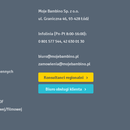
Moje Bambino Sp. z o.o.
ul. Graniczna 46, 93-428 Łódź
Infolinia (Pn-Pt 8:00-16:00):
0 801 577 544
,
42 630 01 30
biuro@mojebambino.pl
zamowienia@mojebambino.pl
iennych
Konsultanci regionalni
Biuro obsługi klienta
DF
owej/filmowej