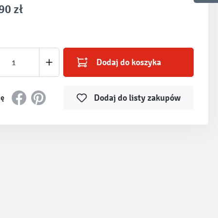
90 zł
produktu: Wprowadź żądaną ilość lub użyj prz
Dodaj do koszyka
Dodaj do listy zakupów
ię