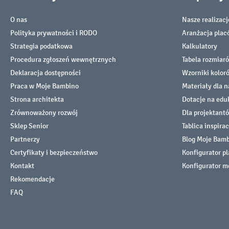
O nas
Nasze realizacj
Polityka prywatności i RODO
Aranżacja pla
Strategia podatkowa
Kalkulatory
Procedura zgłoszeń wewnętrznych
Tabela rozmiar
Deklaracja dostępności
Wzorniki kolor
Praca w Moje Bambino
Materiały dla n
Strona architekta
Dotacje na edu
Zrównoważony rozwój
Dla projektant
Sklep Senior
Tablica inspirac
Partnerzy
Blog Moje Bam
Certyfikaty i bezpieczeństwo
Konfigurator p
Kontakt
Konfigurator m
Rekomendacje
FAQ