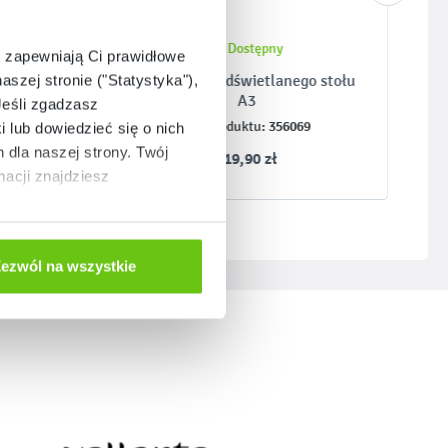
Dostępny
e zapewniają Ci prawidłowe
3
Osłona do Podświetlanego stołu
aszej stronie ("Statystyka"),
A3
Jeśli zgadzasz
356069
Kod produktu:
i lub dowiedzieć się o nich
dla naszej strony. Twój
119,90 zł
acji znajdziesz
ezwól na wszystkie