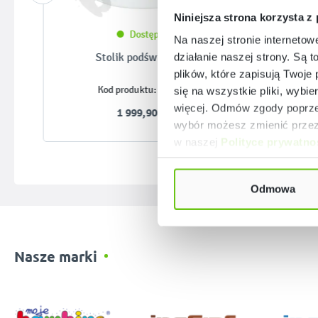
Niniejsza strona korzysta z
Dostępny
Na naszej stronie internetow
Stolik podświetlany
działanie naszej strony. Są t
plików, które zapisują Twoje
354085
Kod produktu:
się na wszystkie pliki, wybie
więcej. Odmów zgody poprzez
1 999,90 zł
wybór możesz zmienić przez 
w naszej
Polityce prywatno
Odmowa
Nasze marki