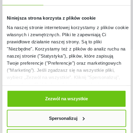
599,90 zł
Niniejsza strona korzysta z plików cookie
Na naszej stronie internetowej korzystamy z plików cookie:
własnych i zewnętrznych. Pliki te zapewniają Ci
prawidłowe działanie naszej strony. Są to pliki
"Niezbędne". Korzystamy też z plików do analiz ruchu na
naszej stronie ("Statystyka"), plików, które zapisują
Nasze marki
Twoje preferencje ("Preferencje") oraz marketingowych
("Marketing"). Jeśli zgadzasz się na wszystkie pliki,
wybierz „Zezwól na wszystkie”. Kliknij "Spersonalizuj",
aby wybrać pliki lub dowiedzieć się o nich więcej.
Odmów zgody poprzez przycisk „Odmowa”. Wtedy
użyjemy tylko plików niezbędnych dla naszej strony.
Zezwól na wszystkie
Twój wybór możesz zmienić przez kliknięcie przycisku w
lewym dolnym rogu strony. Więcej informacji znajdziesz
Spersonalizuj
w naszej
Polityce prywatności