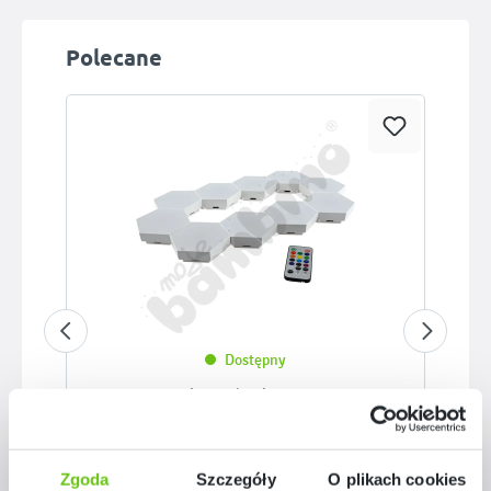
Pomiń galerię produktów
Polecane
Dostępny
Panele sześciokątne LED
519310
Kod produktu:
Zgoda
Szczegóły
O plikach cookies