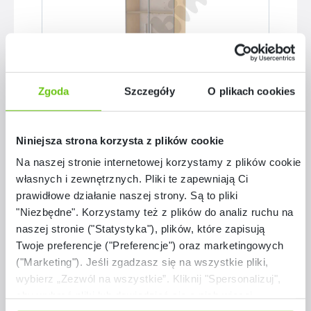
Zgoda
Szczegóły
O plikach cookies
Komoda wysoka z witryną w ramie
Niniejsza strona korzysta z plików cookie
aluminiowej
Na naszej stronie internetowej korzystamy z plików cookie:
D094359-05
Kod produktu:
własnych i zewnętrznych. Pliki te zapewniają Ci
prawidłowe działanie naszej strony. Są to pliki
1 799,90 zł
"Niezbędne". Korzystamy też z plików do analiz ruchu na
naszej stronie ("Statystyka"), plików, które zapisują
Twoje preferencje ("Preferencje") oraz marketingowych
("Marketing"). Jeśli zgadzasz się na wszystkie pliki,
wybierz „Zezwól na wszystkie”. Kliknij "Spersonalizuj",
aby wybrać pliki lub dowiedzieć się o nich więcej.