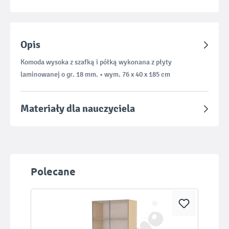
Opis
Komoda wysoka z szafką i półką wykonana z płyty
laminowanej o gr. 18 mm. • wym. 76 x 40 x 185 cm
Materiały dla nauczyciela
Pomiń galerię produktów
Polecane