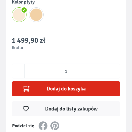
Wybierz
Kolor płyty
1 499,90 zł
Brutto
Ilość produktu: Wprowadź żądaną ilość lub u
Dodaj do koszyka
Dodaj do listy zakupów
Podziel się