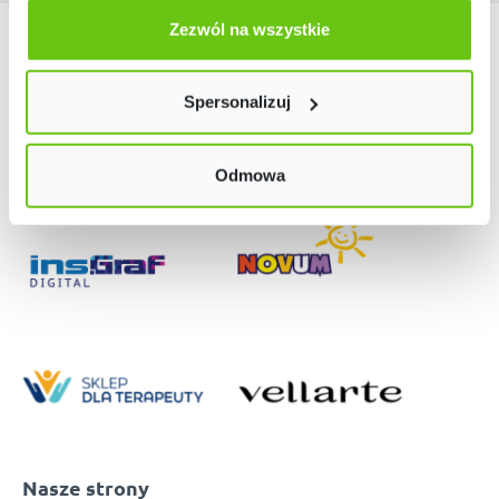
Odmów zgody poprzez przycisk „Odmowa”. Wtedy
użyjemy tylko plików niezbędnych dla naszej strony.
Zezwól na wszystkie
Nasze marki
Twój wybór możesz zmienić przez kliknięcie przycisku w
lewym dolnym rogu strony. Więcej informacji znajdziesz
Spersonalizuj
w naszej
Polityce prywatności
Odmowa
Nasze strony