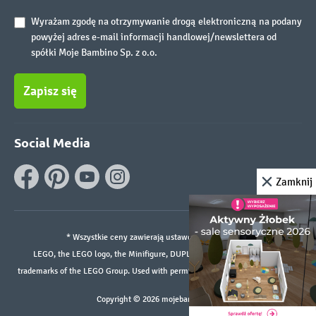
Wyrażam zgodę na otrzymywanie drogą elektroniczną na podany
powyżej adres e-mail informacji handlowej/newslettera od
spółki Moje Bambino Sp. z o.o.
Zapisz się
Social Media
Zamknij
* Wszystkie ceny zawierają ustawowy podatek VAT.
LEGO, the LEGO logo, the Minifigure, DUPLO, and the SPIKE logo are
trademarks of the LEGO Group. Used with permission. ©2026 The LEGO Group
Copyright © 2026 mojebambino.pl