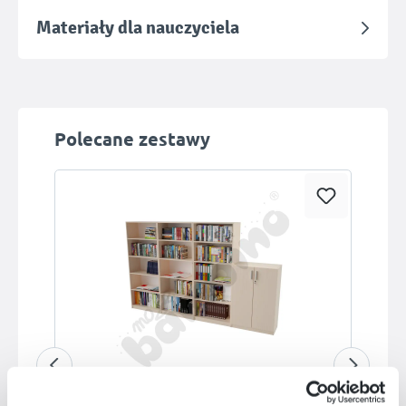
Materiały dla nauczyciela
Pomiń galerię produktów
Polecane zestawy
Dostępny na zamówienie