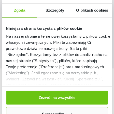
Zestaw Expo 11 na cokole - klon 375
Zgoda
Szczegóły
O plikach cookies
ZEST5900
Kod produktu:
Niniejsza strona korzysta z plików cookie
3 199,60 zł
Na naszej stronie internetowej korzystamy z plików cookie:
własnych i zewnętrznych. Pliki te zapewniają Ci
prawidłowe działanie naszej strony. Są to pliki
"Niezbędne". Korzystamy też z plików do analiz ruchu na
naszej stronie ("Statystyka"), plików, które zapisują
Twoje preferencje ("Preferencje") oraz marketingowych
("Marketing"). Jeśli zgadzasz się na wszystkie pliki,
Nasze marki
wybierz „Zezwól na wszystkie”. Kliknij "Spersonalizuj",
aby wybrać pliki lub dowiedzieć się o nich więcej.
Odmów zgody poprzez przycisk „Odmowa”. Wtedy
użyjemy tylko plików niezbędnych dla naszej strony.
Zezwól na wszystkie
Twój wybór możesz zmienić przez kliknięcie przycisku w
lewym dolnym rogu strony. Więcej informacji znajdziesz