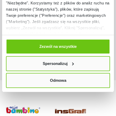
"Niezbędne". Korzystamy też z plików do analiz ruchu na
Dostępne warianty
naszej stronie ("Statystyka"), plików, które zapisują
Quadro - szafka S na 6 szuflad na cokole
Twoje preferencje ("Preferencje") oraz marketingowych
("Marketing"). Jeśli zgadzasz się na wszystkie pliki,
wybierz „Zezwól na wszystkie”. Kliknij "Spersonalizuj",
aby wybrać pliki lub dowiedzieć się o nich więcej.
Odmów zgody poprzez przycisk „Odmowa”. Wtedy
579,90 zł
użyjemy tylko plików niezbędnych dla naszej strony.
Zezwól na wszystkie
Twój wybór możesz zmienić przez kliknięcie przycisku w
lewym dolnym rogu strony. Więcej informacji znajdziesz
Spersonalizuj
w naszej
Polityce prywatności
Odmowa
Nasze marki