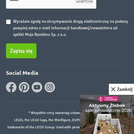
Wyrażam zgodę na otrzymywanie drogą elektroniczną na podany
powyżej adres e-mail informacji handlowej/newslettera od
spółki Moje Bambino Sp. z o.o.
Zapisz się
Social Media
Zamknij
* Wszystkie ceny zawierają ustawowy podatek VAT.
LEGO, the LEGO logo, the Minifigure, DUPLO, and the SPIKE logo are
trademarks of the LEGO Group. Used with permission. ©2026 The LEGO Group