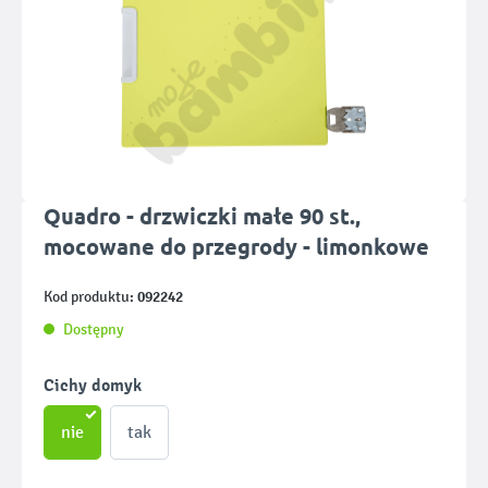
Quadro - drzwiczki małe 90 st.,
mocowane do przegrody - limonkowe
092242
Kod produktu:
Dostępny
Wybierz
Cichy domyk
nie
tak