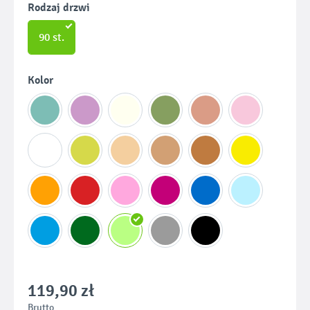
Wybierz
Rodzaj drzwi
90 st.
Wybierz
Kolor
119,90 zł
Brutto