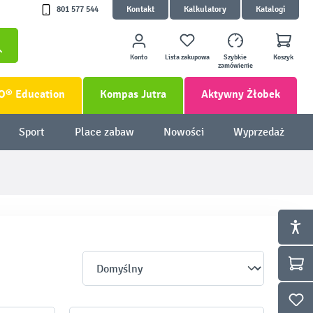
801 577 544
Kontakt
Kalkulatory
Katalogi
Konto
Lista zakupowa
Szybkie
Koszyk
zamówienie
O® Education
Kompas Jutra
Aktywny Żłobek
Sport
Place zabaw
Nowości
Wyprzedaż