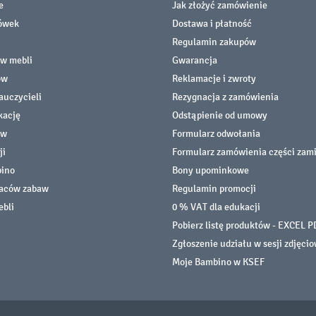
e
Jak złożyć zamówienie
cówek
Dostawa i płatność
Regulamin zakupów
ów mebli
Gwarancja
ów
Reklamacje i zwroty
auczycieli
Rezygnacja z zamówienia
kację
Odstąpienie od umowy
ów
Formularz odwołania
ji
Formularz zamówienia części zam
bino
Bony upominkowe
laców zabaw
Regulamin promocji
ebli
0 % VAT dla edukacji
Pobierz listę produktów - EXCEL P
Zgłoszenie udziału w sesji zdjęci
Moje Bambino w KSEF