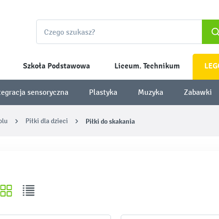
Szkoła Podstawowa
Liceum. Technikum
LEG
tegracja sensoryczna
Plastyka
Muzyka
Zabawki
olu
Piłki dla dzieci
Piłki do skakania