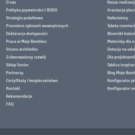
O nas
Nasze realizacj
Polityka prywatności i RODO
Aranżacja pla
Strategia podatkowa
Kalkulatory
Procedura zgłoszeń wewnętrznych
Tabela rozmiar
Deklaracja dostępności
Wzorniki kolor
Praca w Moje Bambino
Materiały dla n
Strona architekta
Dotacje na edu
Zrównoważony rozwój
Dla projektant
Sklep Senior
Tablica inspirac
Partnerzy
Blog Moje Bam
Certyfikaty i bezpieczeństwo
Konfigurator p
Kontakt
Konfigurator m
Rekomendacje
FAQ