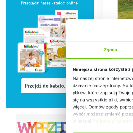
Przeglądaj nasze katalogi online
Zgoda
Niniejsza strona korzysta z
Na naszej stronie internetow
Przejdź do katalogów
działanie naszej strony. Są t
kolorze 
plików, które zapisują Twoje
Ciekawą 
mają sp
się na wszystkie pliki, wybie
wizualn
więcej. Odmów zgody poprzez
wybór możesz zmienić przez 
w naszej
Polityce prywatno