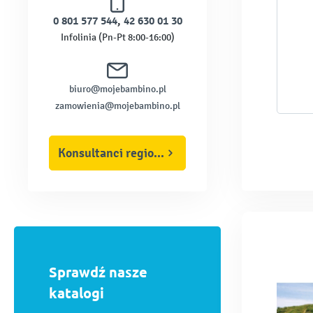
0 801 577 544
,
42 630 01 30
Infolinia (Pn-Pt 8:00-16:00)
biuro@mojebambino.pl
zamowienia@mojebambino.pl
Konsultanci regionalni
Sprawdź nasze
katalogi