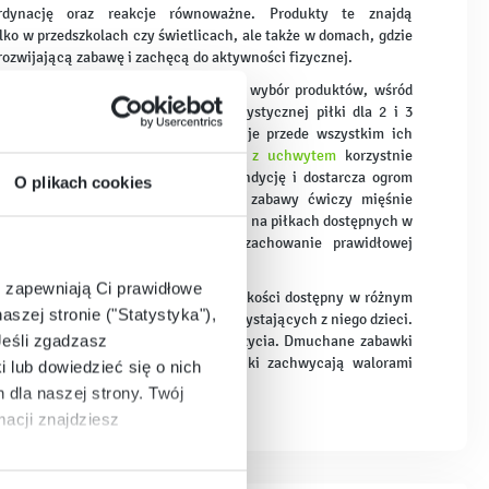
rdynację oraz reakcje równoważne. Produkty te znajdą
lko w przedszkolach czy świetlicach, ale także w domach, gdzie
ozwijającą zabawę i zachęcą do aktywności fizycznej.
internetowym można znaleźć szeroki wybór produktów, wśród
ię zróżnicowane pod względem kolorystycznej piłki dla 2 i 3
 starszych dzieci. Na uwagę zasługuje przede wszystkim ich
 atrakcyjna cena.
Piłka do skakania z uchwytem
korzystnie
 malucha, zapewnia mu świetną kondycję i dostarcza ogrom
O plikach cookies
ki. Dziecko podczas wielogodzinnej zabawy ćwiczy mięśnie
że koordynację ruchową. Ponadto skoki na piłkach dostępnych w
klepu internetowego, umożliwiają zachowanie prawidłowej
e zapewniają Ci prawidłowe
ania dla dziecka
to wyrób wysokiej jakości dostępny w różnym
aszej stronie ("Statystyka"),
 produkt do potrzeb i możliwości korzystających z niego dzieci.
Jeśli zgadzasz
są dla dzieci powyżej trzeciego roku życia. Dmuchane zabawki
się swobodnie odbijać. Ponadto koniki zachwycają walorami
i lub dowiedzieć się o nich
dla naszej strony. Twój
acji znajdziesz