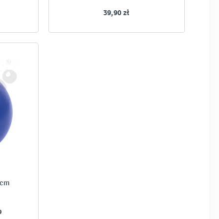
39,90 zł
 cm
9