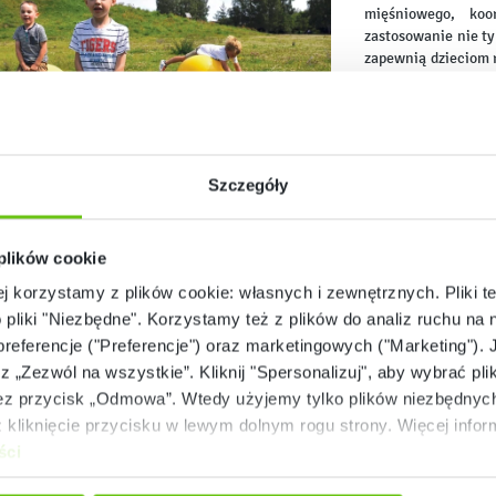
mięśniowego, koo
zastosowanie nie ty
zapewnią dzieciom r
W naszym sklepie 
których znajdują s
latka, jak również
jakość, ale także
wpływa na zdrowie
Szczegóły
wyjątkowej rozryw
całego ciała, a tak
ofercie naszego s
 plików cookie
postawy ciała.
ej korzystamy z plików cookie: własnych i zewnętrznych. Pliki t
Każda
piłka do skak
o pliki "Niezbędne". Korzystamy też z plików do analiz ruchu na n
oraz rozmiarze. Dzięki temu rodzic lub opiekun bez problemu może dopasować
 preferencje ("Preferencje") oraz marketingowych ("Marketing"). 
alternatywą dla tradycyjnych piłek są także
koniki
, które przeznaczone 
ecjalnie ukształtowaną powierzchnię, która sprawia, że dziecko może 
rz „Zezwól na wszystkie”. Kliknij "Spersonalizuj", aby wybrać plik
ymi.
 przycisk „Odmowa”. Wtedy użyjemy tylko plików niezbędnych 
kliknięcie przycisku w lewym dolnym rogu strony. Więcej inform
ści