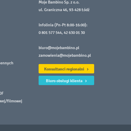
Moje Bambino Sp. z o.o.
ul. Graniczna 46, 93-428 Łódź
Infolinia (Pn-Pt 8:00-16:00):
0 801 577 544
,
42 630 01 30
biuro@mojebambino.pl
zamowienia@mojebambino.pl
iennych
Konsultanci regionalni
Biuro obsługi klienta
DF
owej/filmowej