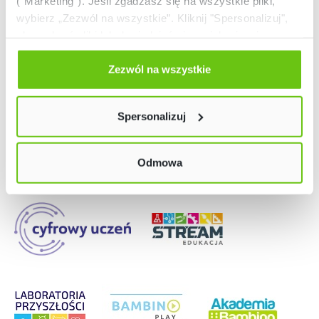
("Marketing"). Jeśli zgadzasz się na wszystkie pliki,
wybierz „Zezwól na wszystkie”. Kliknij "Spersonalizuj",
aby wybrać pliki lub dowiedzieć się o nich więcej.
Odmów zgody poprzez przycisk „Odmowa”. Wtedy
użyjemy tylko plików niezbędnych dla naszej strony.
Zezwól na wszystkie
Twój wybór możesz zmienić przez kliknięcie przycisku w
Nasze strony
lewym dolnym rogu strony. Więcej informacji znajdziesz
Spersonalizuj
w naszej
Polityce prywatności
Odmowa