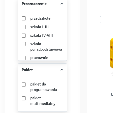
Przeznaczenie
przedszkole
szkoła I-III
szkoła IV-VIII
szkoła
ponadpodstawowa
pracownie
przyrodnicze
Pakiet
specjalne
potrzeby
edukacyjne
pakiet do
programowania
uczeń zdolny
L
pakiet
świetlica
multimedialny