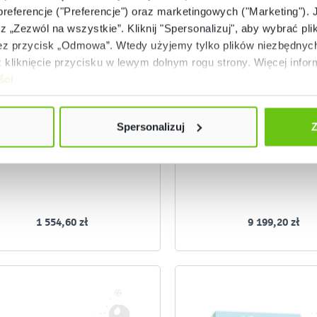
 preferencje ("Preferencje") oraz marketingowych ("Marketing"). 
rz „Zezwól na wszystkie”. Kliknij "Spersonalizuj", aby wybrać plik
 przycisk „Odmowa”. Wtedy użyjemy tylko plików niezbędnych 
Niski stan magazynowy
Dostępny
kliknięcie przycisku w lewym dolnym rogu strony. Więcej inform
ści
Robot Photon EDU – pakiet
Zestaw 8 robotów Phot
rozszerzony
821201
82120
Kod produktu:
Kod produktu:
Spersonalizuj
Z
1 554,60 zł
9 199,20 zł