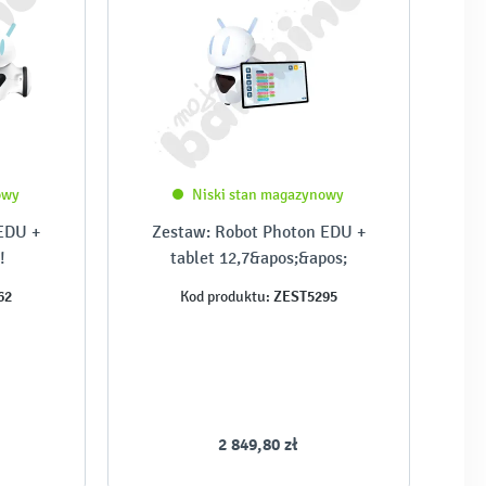
owy
Niski stan magazynowy
EDU +
Zestaw: Robot Photon EDU +
!
tablet 12,7&apos;&apos;
62
ZEST5295
Kod produktu:
2 849,80 zł