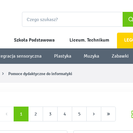
Szkoła Podstawowa
Liceum. Technikum
LEG
tegracja sensoryczna
Plastyka
Muzyka
Zabawki
Pomoce dydaktyczne do informatyki
1
2
3
4
5