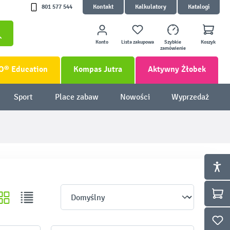
801 577 544
Kontakt
Kalkulatory
Katalogi
Konto
Lista zakupowa
Szybkie
Koszyk
zamówienie
O® Education
Kompas Jutra
Aktywny Żłobek
Sport
Place zabaw
Nowości
Wyprzedaż