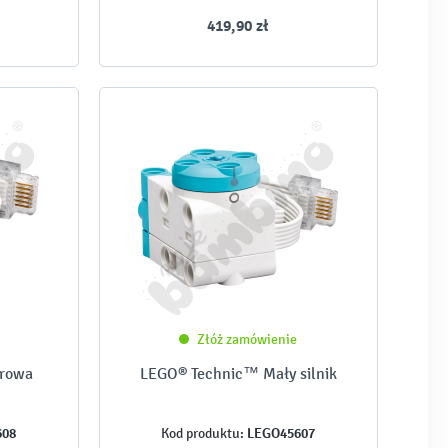
419,90 zł
Złóż zamówienie
orowa
LEGO® Technic™ Mały silnik
608
LEGO45607
Kod produktu: