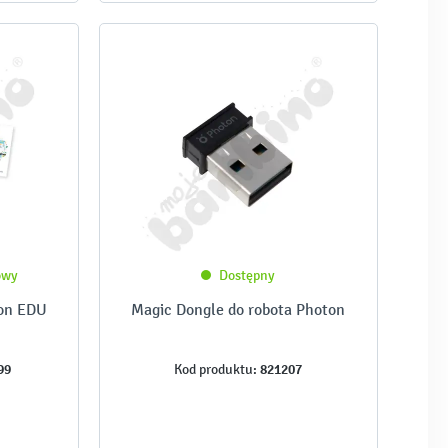
owy
Dostępny
ton EDU
Magic Dongle do robota Photon
99
821207
Kod produktu: