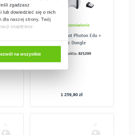
Jeśli zgadzasz
i lub dowiedzieć się o nich
dla naszej strony. Twój
Złóż zamówienie
acji znajdziesz
on EDU
Zestaw: Robot Photon Edu +
Magic Dongle
6
821209
Kod produktu:
ezwól na wszystkie
1 259,80 zł