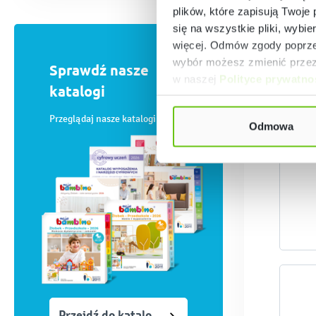
plików, które zapisują Twoje
się na wszystkie pliki, wybie
więcej. Odmów zgody poprzez
wybór możesz zmienić przez 
Sprawdź nasze
w naszej
Polityce prywatno
katalogi
Przeglądaj nasze katalogi online
Odmowa
Przejdź do katalogów