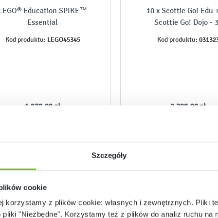
LEGO® Education SPIKE™
10 x Scottie Go! Edu +
Essential
Scottie Go! Dojo - 
użytkowników
LEGO45345
03132
Kod produktu:
Kod produktu:
1 879,90 zł
2 798,90 zł
Szczegóły
 plików cookie
ej korzystamy z plików cookie: własnych i zewnętrznych. Pliki t
o pliki "Niezbędne". Korzystamy też z plików do analiz ruchu na n