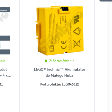
enie
Złóż zamówienie
oduł
LEGO® Technic™ Akumulator
+ 4 x
do Małego Huba
a
01
LEGO45612
Kod produktu: