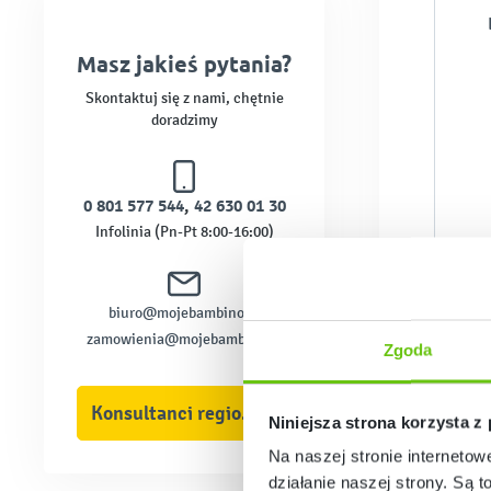
Masz jakieś pytania?
Skontaktuj się z nami, chętnie
doradzimy
0 801 577 544
,
42 630 01 30
Infolinia (Pn-Pt 8:00-16:00)
biuro@mojebambino.pl
zamowienia@mojebambino.pl
Zgoda
Konsultanci regionalni
Niniejsza strona korzysta z
Na naszej stronie internetow
działanie naszej strony. Są t