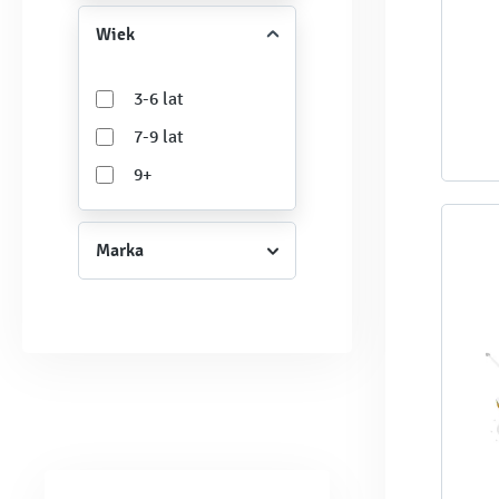
Wiek
3-6 lat
7-9 lat
9+
Marka