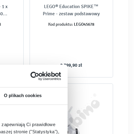
 1 x
LEGO® Education SPIKE™
30
Prime - zestaw podstawowy
3
LEGO45678
Kod produktu:
2 399,90 zł
O plikach cookies
e zapewniają Ci prawidłowe
aszej stronie ("Statystyka"),