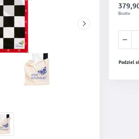
379,90
Brutto
Ilość 
Podziel s