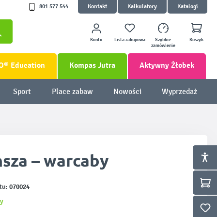
801 577 544
Kontakt
Kalkulatory
Katalogi
Konto
Lista zakupowa
Szybkie
Koszyk
zamówienie
O® Education
Kompas Jutra
Aktywny Żłobek
Sport
Place zabaw
Nowości
Wyprzedaż
nsza – warcaby
070024
tu:
y