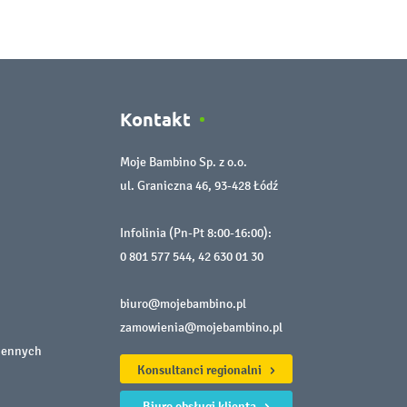
Kontakt
Moje Bambino Sp. z o.o.
ul. Graniczna 46, 93-428 Łódź
Infolinia (Pn-Pt 8:00-16:00):
0 801 577 544
,
42 630 01 30
biuro@mojebambino.pl
zamowienia@mojebambino.pl
iennych
Konsultanci regionalni
Biuro obsługi klienta