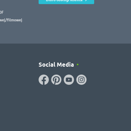
DF
owej/filmowej
Social Media