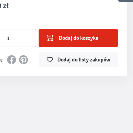
 zł
produktu: Wprowadź żądaną ilość lub użyj prz
Dodaj do koszyka
Dodaj do listy zakupów
ię