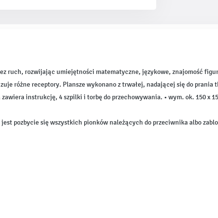
zez ruch, rozwijając umiejętności matematyczne, językowe, znajomość figu
uje różne receptory. Plansze wykonano z trwałej, nadającej się do prania
awiera instrukcję, 4 szpilki i torbę do przechowywania. • wym. ok. 150 x 1
 jest pozbycie się wszystkich pionków należących do przeciwnika albo zab