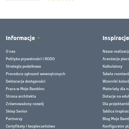
Informacje
Inspiracj
O nas
Nasze realizacj
Polityka prywatności i RODO
Aranżacja pla
Strategia podatkowa
Kalkulatory
Procedura zgłoszeń wewnętrznych
Tabela rozmiar
Deklaracja dostępności
Wzorniki kolor
Praca w Moje Bambino
Materiały dla n
Strona architekta
Dotacje na edu
Zrównoważony rozwój
Dla projektant
Sklep Senior
Tablica inspirac
Partnerzy
Blog Moje Bam
Certyfikaty i bezpieczeństwo
Konfigurator p