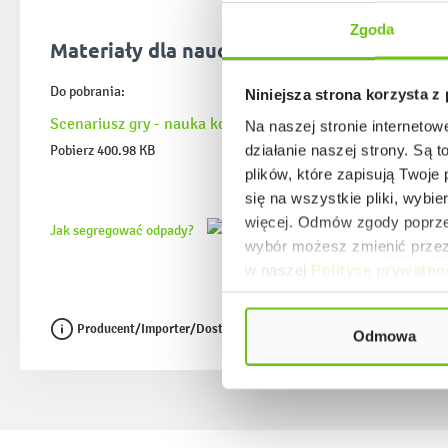
Zgoda
Materiały dla nauczyciela
Do pobrania:
Niniejsza strona korzysta z
Scenariusz gry - nauka kodowania.pdf
Na naszej stronie internetow
działanie naszej strony. Są t
Pobierz 400.98 KB
plików, które zapisują Twoje
się na wszystkie pliki, wybie
więcej. Odmów zgody poprzez
Jak segregować odpady?
wybór możesz zmienić przez 
w naszej
Polityce prywatno
Producent/Importer/Dostawca
Odmowa