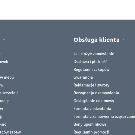
e
Obsługa klienta
e
Jak złożyć zamówienie
cówek
Dostawa i płatność
Regulamin zakupów
ów mebli
Gwarancja
ów
Reklamacje i zwroty
auczycieli
Rezygnacja z zamówienia
kację
Odstąpienie od umowy
ów
Formularz odwołania
ji
Formularz zamówienia części zam
bino
Bony upominkowe
laców zabaw
Regulamin promocji