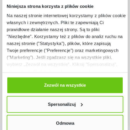
Niniejsza strona korzysta z plików cookie
Na naszej stronie internetowej korzystamy z plików cookie:
własnych i zewnętrznych. Pliki te zapewniają Ci
prawidłowe działanie naszej strony. Są to pliki
"Niezbędne". Korzystamy też z plików do analiz ruchu na
naszej stronie ("Statystyka"), plików, które zapisują
Twoje preferencje ("Preferencje") oraz marketingowych
("Marketing"). Jeśli zgadzasz się na wszystkie pliki,
wybierz „Zezwól na wszystkie”. Kliknij "Spersonalizuj",
aby wybrać pliki lub dowiedzieć się o nich więcej.
Dostępne warianty
Odmów zgody poprzez przycisk „Odmowa”. Wtedy
Koszyk druciany do stołów szkolnych
użyjemy tylko plików niezbędnych dla naszej strony.
Zezwól na wszystkie
Twój wybór możesz zmienić przez kliknięcie przycisku w
lewym dolnym rogu strony. Więcej informacji znajdziesz
Spersonalizuj
w naszej
Polityce prywatności
59,90 zł
Odmowa