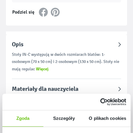
Podziel się
Opis
Stoły IN-C występują w dwóch rozmiarach blatów: 1-
osobowym (70 x 50 cm) i 2-osobowym (130 x 50 cm). Stoły nie
Więcej
mają regulac
Materiały dla nauczyciela
Zgoda
Szczegóły
O plikach cookies
Pomiń galerię produktów
Polecane