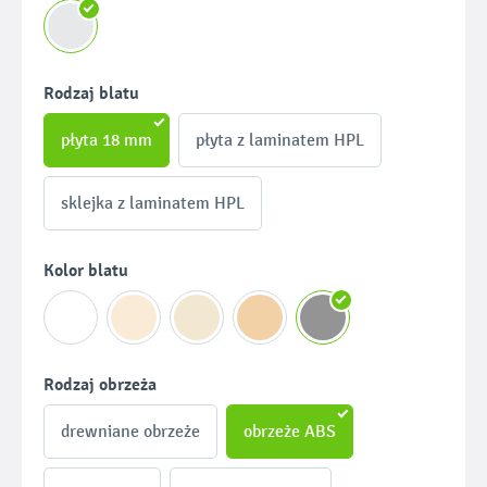
Wybierz
Rodzaj blatu
płyta 18 mm
płyta z laminatem HPL
sklejka z laminatem HPL
Wybierz
Kolor blatu
Wybierz
Rodzaj obrzeża
drewniane obrzeże
obrzeże ABS