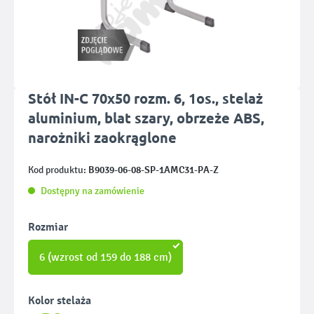
Stół IN-C 70x50 rozm. 6, 1os., stelaż
aluminium, blat szary, obrzeże ABS,
narożniki zaokrąglone
B9039-06-08-SP-1AMC31-PA-Z
Kod produktu:
Dostępny na zamówienie
Wybierz
Rozmiar
6 (wzrost od 159 do 188 cm)
Wybierz
Kolor stelaża