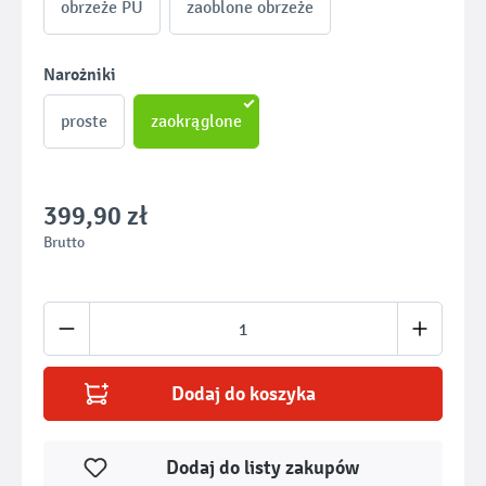
obrzeże PU
zaoblone obrzeże
Wybierz
Narożniki
proste
zaokrąglone
399,90 zł
Brutto
Ilość produktu: Wprowadź żądaną ilość lub u
Dodaj do koszyka
Dodaj do listy zakupów