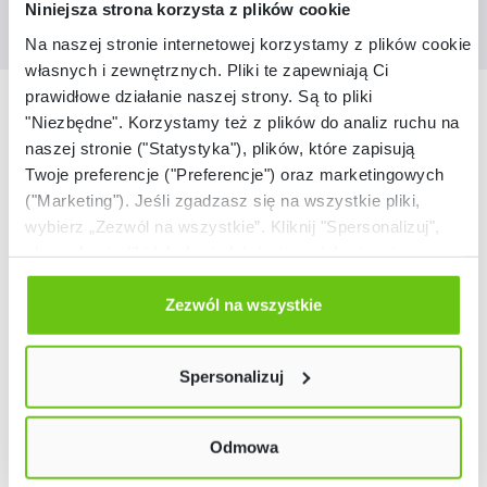
Niniejsza strona korzysta z plików cookie
Na naszej stronie internetowej korzystamy z plików cookie:
własnych i zewnętrznych. Pliki te zapewniają Ci
prawidłowe działanie naszej strony. Są to pliki
Nasze marki
"Niezbędne". Korzystamy też z plików do analiz ruchu na
naszej stronie ("Statystyka"), plików, które zapisują
Twoje preferencje ("Preferencje") oraz marketingowych
("Marketing"). Jeśli zgadzasz się na wszystkie pliki,
wybierz „Zezwól na wszystkie”. Kliknij "Spersonalizuj",
aby wybrać pliki lub dowiedzieć się o nich więcej.
Odmów zgody poprzez przycisk „Odmowa”. Wtedy
użyjemy tylko plików niezbędnych dla naszej strony.
Zezwól na wszystkie
Twój wybór możesz zmienić przez kliknięcie przycisku w
lewym dolnym rogu strony. Więcej informacji znajdziesz
Spersonalizuj
w naszej
Polityce prywatności
Odmowa