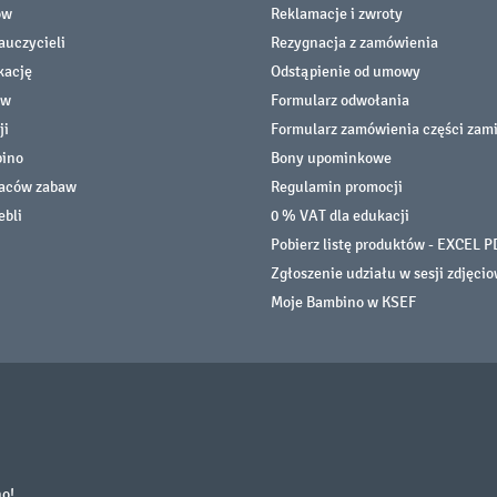
ów
Reklamacje i zwroty
auczycieli
Rezygnacja z zamówienia
kację
Odstąpienie od umowy
ów
Formularz odwołania
ji
Formularz zamówienia części zam
bino
Bony upominkowe
laców zabaw
Regulamin promocji
ebli
0 % VAT dla edukacji
Pobierz listę produktów - EXCEL P
Zgłoszenie udziału w sesji zdjęci
Moje Bambino w KSEF
no!