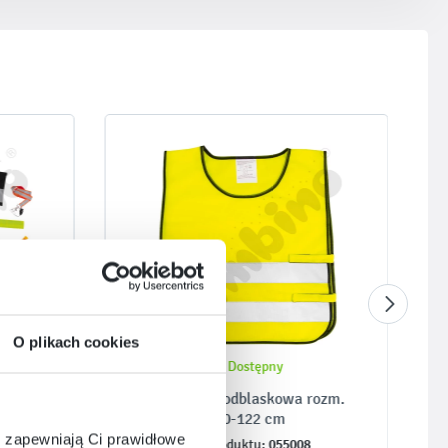
O plikach cookies
Dostępny
ruchu
Kamizelka odblaskowa rozm.
110-122 cm
e zapewniają Ci prawidłowe
055008
Kod produktu: