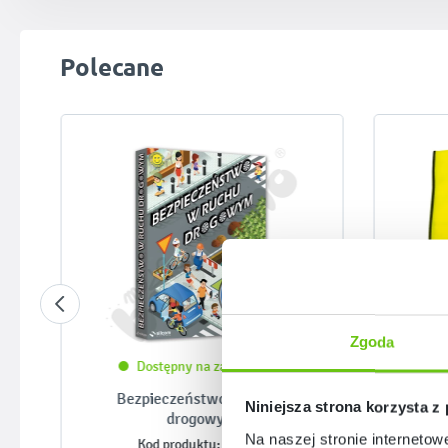
Pomiń galerię produktów
Polecane
Zgoda
Dostępny na zamówienie
Bezpieczeństwo w ruchu
Kami
Niniejsza strona korzysta z
drogowym
Na naszej stronie internetow
031416
Kod produktu: