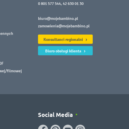
0 801 577 544
,
42 630 01 30
biuro@mojebambino.pl
zamowienia@mojebambino.pl
iennych
Konsultanci regionalni
Biuro obsługi klienta
DF
owej/filmowej
Social Media