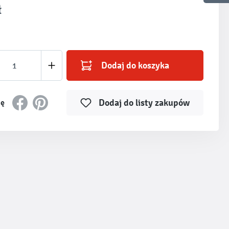
ł
produktu: Wprowadź żądaną ilość lub użyj prz
Dodaj do koszyka
Dodaj do listy zakupów
ię