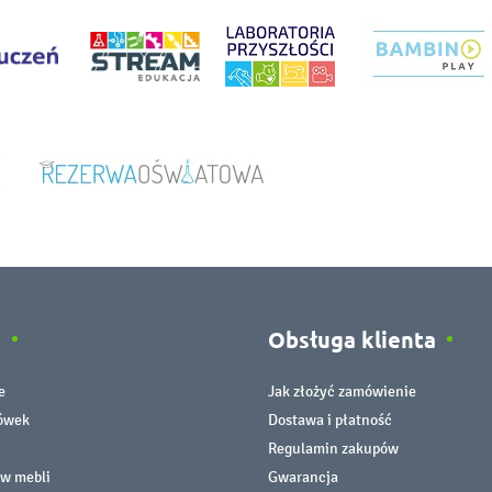
e
Obsługa klienta
e
Jak złożyć zamówienie
cówek
Dostawa i płatność
Regulamin zakupów
ów mebli
Gwarancja