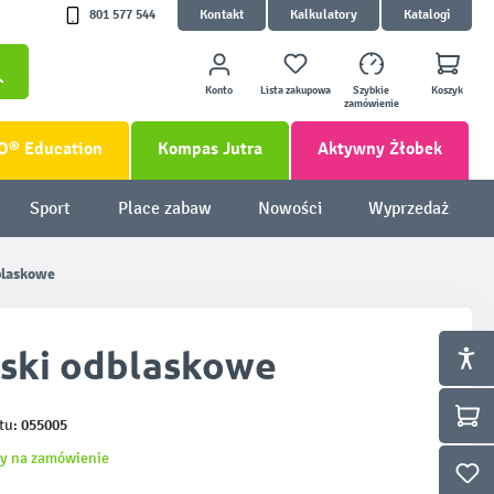
801 577 544
Kontakt
Kalkulatory
Katalogi
Konto
Lista zakupowa
Szybkie
Koszyk
zamówienie
O® Education
Kompas Jutra
Aktywny Żłobek
Sport
Place zabaw
Nowości
Wyprzedaż
blaskowe
ski odblaskowe
055005
tu:
y na zamówienie