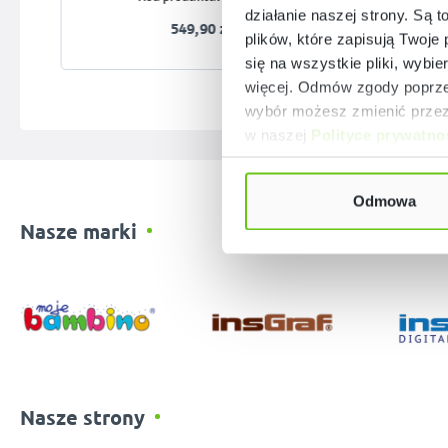
działanie naszej strony. Są t
549,90 zł
plików, które zapisują Twoje
się na wszystkie pliki, wybie
więcej. Odmów zgody poprzez
wybór możesz zmienić przez 
w naszej
Polityce prywatno
Odmowa
Nasze marki
Nasze strony