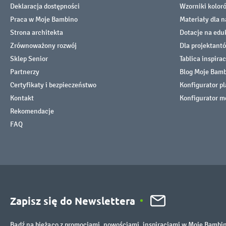
Deklaracja dostępności
Wzorniki kolor
Praca w Moje Bambino
Materiały dla n
Strona architekta
Dotacje na edu
Zrównoważony rozwój
Dla projektant
Sklep Senior
Tablica inspirac
Partnerzy
Blog Moje Bam
Certyfikaty i bezpieczeństwo
Konfigurator p
Kontakt
Konfigurator m
Rekomendacje
FAQ
Zapisz się do Newslettera
Bądź na bieżąco z promocjami, nowościami, inspiracjami w Moje Bambi