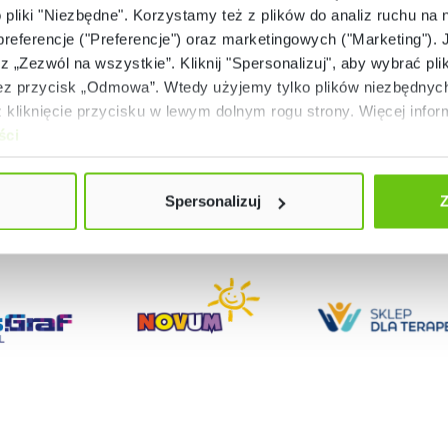
o pliki "Niezbędne". Korzystamy też z plików do analiz ruchu na n
27,90 zł
139,90 zł
 preferencje ("Preferencje") oraz marketingowych ("Marketing"). 
rz „Zezwól na wszystkie”. Kliknij "Spersonalizuj", aby wybrać plik
 przycisk „Odmowa”. Wtedy użyjemy tylko plików niezbędnych 
kliknięcie przycisku w lewym dolnym rogu strony. Więcej inform
ści
Spersonalizuj
Z