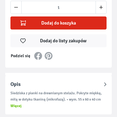
Ilość produktu: Wprowadź żądaną ilość lub u
Dodaj do koszyka
Dodaj do listy zakupów
Podziel się
Opis
Siedziska z pianki na drewnianym stelażu. Pokryte miękką,
miłą w dotyku tkaniną (mikrofazą). • wym. 55 x 60 x 40 cm
Więcej