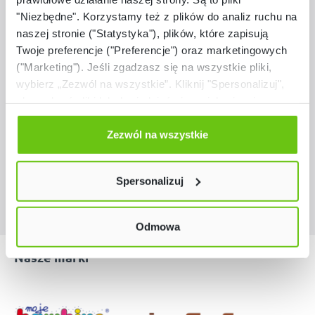
"Niezbędne". Korzystamy też z plików do analiz ruchu na
Dostępny
naszej stronie ("Statystyka"), plików, które zapisują
Twoje preferencje ("Preferencje") oraz marketingowych
Siedzisko Modern Plus narożne
("Marketing"). Jeśli zgadzasz się na wszystkie pliki,
wybierz „Zezwól na wszystkie”. Kliknij "Spersonalizuj",
046079
Kod produktu:
aby wybrać pliki lub dowiedzieć się o nich więcej.
Odmów zgody poprzez przycisk „Odmowa”. Wtedy
699,90 zł
użyjemy tylko plików niezbędnych dla naszej strony.
Zezwól na wszystkie
Twój wybór możesz zmienić przez kliknięcie przycisku w
lewym dolnym rogu strony. Więcej informacji znajdziesz
Spersonalizuj
w naszej
Polityce prywatności
Odmowa
Nasze marki