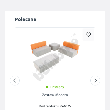
Pomiń galerię produktów
Polecane
Dostępny
Zestaw Modern
046075
Kod produktu: