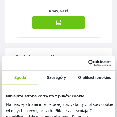
4 949,60 zł
Pomiń galerię produktów
Podobne z serii
Zgoda
Szczegóły
O plikach cookies
Niniejsza strona korzysta z plików cookie
Na naszej stronie internetowej korzystamy z plików cookie:
własnych i zewnętrznych. Pliki te zapewniają Ci
prawidłowe działanie naszej strony. Są to pliki