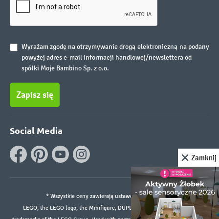
Wyrażam zgodę na otrzymywanie drogą elektroniczną na podany
powyżej adres e-mail informacji handlowej/newslettera od
spółki Moje Bambino Sp. z o.o.
Zapisz się
Social Media
Zamknij
* Wszystkie ceny zawierają ustawowy podatek VAT.
LEGO, the LEGO logo, the Minifigure, DUPLO, and the SPIKE logo are