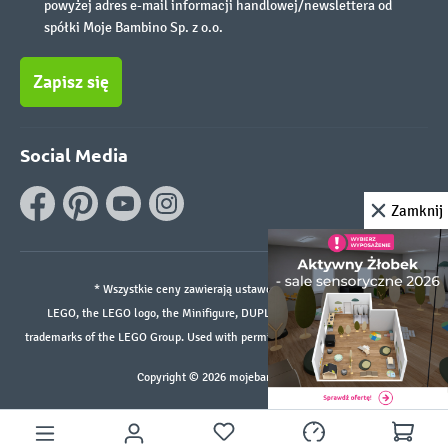
powyżej adres e-mail informacji handlowej/newslettera od
spółki Moje Bambino Sp. z o.o.
Zapisz się
Social Media
Zamknij
* Wszystkie ceny zawierają ustawowy podatek VAT.
LEGO, the LEGO logo, the Minifigure, DUPLO, and the SPIKE logo are
trademarks of the LEGO Group. Used with permission. ©2026 The LEGO Group
Copyright © 2026 mojebambino.pl