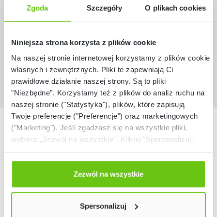
046007
Kod produktu:
Zgoda
Szczegóły
O plikach cookies
759,90 zł
Niniejsza strona korzysta z plików cookie
Na naszej stronie internetowej korzystamy z plików cookie:
własnych i zewnętrznych. Pliki te zapewniają Ci
prawidłowe działanie naszej strony. Są to pliki
"Niezbędne". Korzystamy też z plików do analiz ruchu na
naszej stronie ("Statystyka"), plików, które zapisują
Twoje preferencje ("Preferencje") oraz marketingowych
Nasze marki
("Marketing"). Jeśli zgadzasz się na wszystkie pliki,
wybierz „Zezwól na wszystkie”. Kliknij "Spersonalizuj",
aby wybrać pliki lub dowiedzieć się o nich więcej.
Odmów zgody poprzez przycisk „Odmowa”. Wtedy
użyjemy tylko plików niezbędnych dla naszej strony.
Zezwól na wszystkie
Twój wybór możesz zmienić przez kliknięcie przycisku w
lewym dolnym rogu strony. Więcej informacji znajdziesz
Spersonalizuj
w naszej
Polityce prywatności