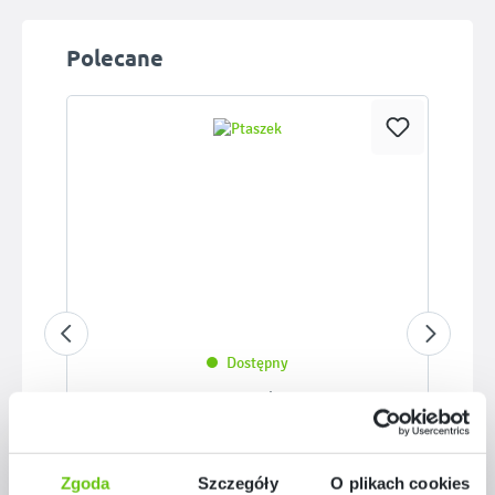
Pomiń galerię produktów
Polecane
Dostępny
Ptaszek
036097
Kod produktu:
Zgoda
Szczegóły
O plikach cookies