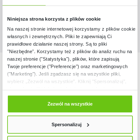
89,90 zł
Niniejsza strona korzysta z plików cookie
Na naszej stronie internetowej korzystamy z plików cookie:
własnych i zewnętrznych. Pliki te zapewniają Ci
prawidłowe działanie naszej strony. Są to pliki
"Niezbędne". Korzystamy też z plików do analiz ruchu na
naszej stronie ("Statystyka"), plików, które zapisują
Nasze marki
Twoje preferencje ("Preferencje") oraz marketingowych
("Marketing"). Jeśli zgadzasz się na wszystkie pliki,
wybierz „Zezwól na wszystkie”. Kliknij "Spersonalizuj",
aby wybrać pliki lub dowiedzieć się o nich więcej.
Odmów zgody poprzez przycisk „Odmowa”. Wtedy
użyjemy tylko plików niezbędnych dla naszej strony.
Zezwól na wszystkie
Twój wybór możesz zmienić przez kliknięcie przycisku w
lewym dolnym rogu strony. Więcej informacji znajdziesz
Spersonalizuj
w naszej
Polityce prywatności