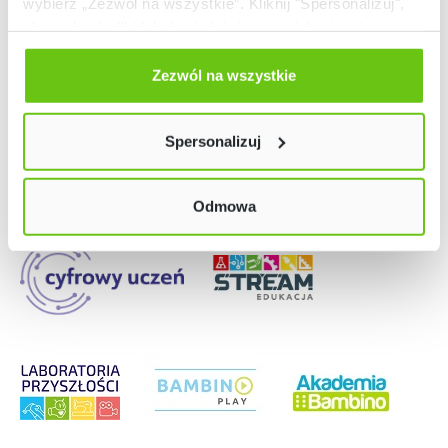
wybierz „Zezwól na wszystkie”. Kliknij "Spersonalizuj",
aby wybrać pliki lub dowiedzieć się o nich więcej.
Odmów zgody poprzez przycisk „Odmowa”. Wtedy
użyjemy tylko plików niezbędnych dla naszej strony.
Zezwól na wszystkie
Nasze strony
Twój wybór możesz zmienić przez kliknięcie przycisku w
lewym dolnym rogu strony. Więcej informacji znajdziesz
Spersonalizuj
w naszej
Polityce prywatności
Odmowa