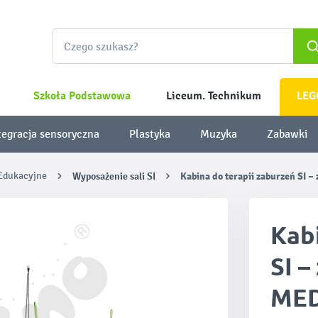
Szkoła Podstawowa
Liceum. Technikum
LEG
tegracja sensoryczna
Plastyka
Muzyka
Zabawki
 Edukacyjne
Wyposażenie sali SI
Kabina do terapii zaburzeń SI
Kabi
SI 
ME