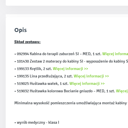
Opis
Skład zestawu:
• 092994 Kabina do terapii zaburzeń SI – MED, 1 szt.
Więcej informa
• 101430 Zestaw 2 materacy do kabiny SI - wyposażenie do kabiny S
• 199133 Krętlik, 2 szt.
Więcej informacji >>
• 199135 Lina przedłużająca, 2 szt.
Więcej informacji >>
• 519025 Huśtawka wałek, 1 szt.
Więcej informacji >>
• 519032 Huśtawka kolorowa Bocianie gniazdo – MED, 1 szt.
Więcej
Minimalna wysokość pomieszczenia umożliwiająca montaż kabiny t
• wyrób medyczny - klasa I