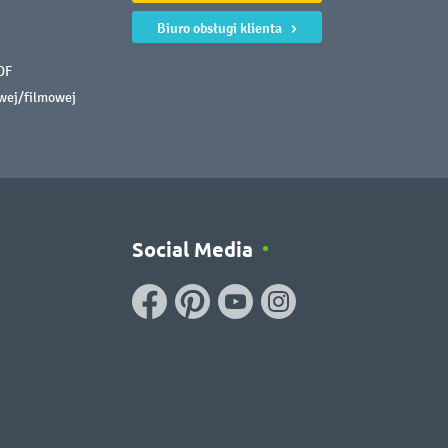
Biuro obsługi klienta
DF
owej/filmowej
Social Media