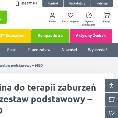
801 577 544
Kontakt
Kalkulatory
Katalogi
Konto
Lista zakupowa
Szybkie
Koszyk
zamówienie
O® Education
Kompas Jutra
Aktywny Żłobek
Sport
Place zabaw
Nowości
Wyprzedaż
 – zestaw podstawowy – MED
na do terapii zaburzeń
– zestaw podstawowy –
D