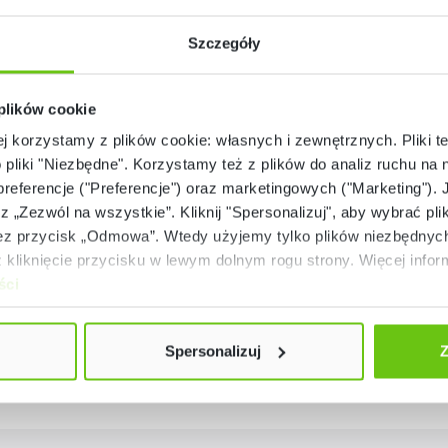
Szczegóły
 plików cookie
ej korzystamy z plików cookie: własnych i zewnętrznych. Pliki t
o pliki "Niezbędne". Korzystamy też z plików do analiz ruchu na n
 preferencje ("Preferencje") oraz marketingowych ("Marketing"). 
rz „Zezwól na wszystkie”. Kliknij "Spersonalizuj", aby wybrać plik
Dostępny
Dostępny
 przycisk „Odmowa”. Wtedy użyjemy tylko plików niezbędnych 
Krętlik
Lina przedłużająca
kliknięcie przycisku w lewym dolnym rogu strony. Więcej inform
ści
199133
199135
Kod produktu:
Kod produktu:
19,90 zł
169,90 zł
Spersonalizuj
Z