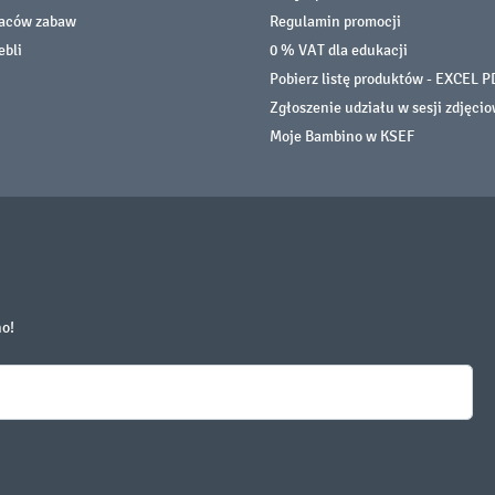
laców zabaw
Regulamin promocji
ebli
0 % VAT dla edukacji
Pobierz listę produktów - EXCEL P
Zgłoszenie udziału w sesji zdjęci
Moje Bambino w KSEF
no!