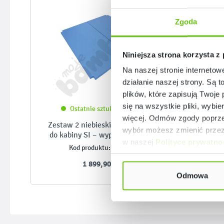
Zgoda
Niniejsza strona korzysta z
Na naszej stronie internetow
działanie naszej strony. Są t
plików, które zapisują Twoje
się na wszystkie pliki, wybie
Ostatnie sztuki (23 szt.)
więcej. Odmów zgody poprzez
Zestaw 2 niebieskich materacy
wybór możesz zmienić przez 
do kabiny SI – wyposażenie do
w naszej
Polityce prywatno
kabiny SI – MED
101430
Kod produktu:
1 899,90 zł
Odmowa