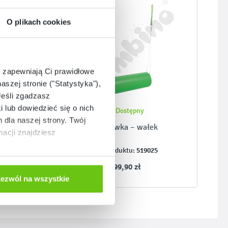
O plikach cookies
e zapewniają Ci prawidłowe
aszej stronie ("Statystyka"),
Jeśli zgadzasz
i lub dowiedzieć się o nich
Dostępny
dla naszej strony. Twój
Huśtawka – wałek
acji znajdziesz
519025
Kod produktu:
599,90 zł
ezwól na wszystkie