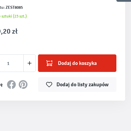
ZEST8085
tu:
 sztuki (23 szt.)
,20 zł
produktu: Wprowadź żądaną ilość lub użyj prz
Dodaj do koszyka
Dodaj do listy zakupów
ię