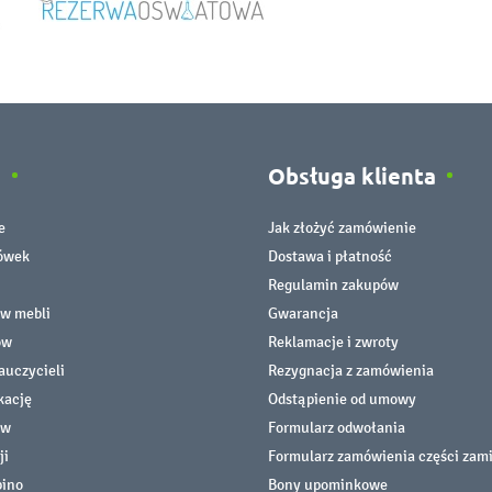
e
Obsługa klienta
e
Jak złożyć zamówienie
cówek
Dostawa i płatność
Regulamin zakupów
ów mebli
Gwarancja
ów
Reklamacje i zwroty
auczycieli
Rezygnacja z zamówienia
kację
Odstąpienie od umowy
ów
Formularz odwołania
ji
Formularz zamówienia części zam
bino
Bony upominkowe