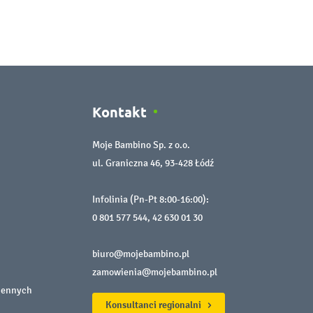
Kontakt
Moje Bambino Sp. z o.o.
ul. Graniczna 46, 93-428 Łódź
Infolinia (Pn-Pt 8:00-16:00):
0 801 577 544
,
42 630 01 30
biuro@mojebambino.pl
zamowienia@mojebambino.pl
iennych
Konsultanci regionalni