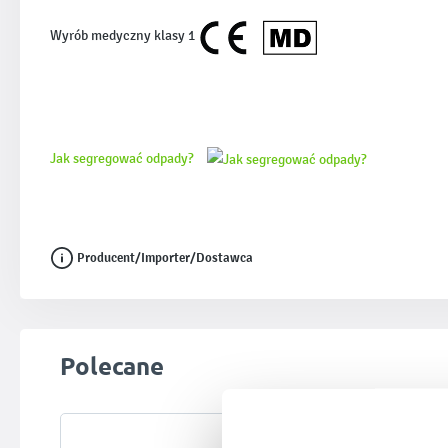
Wyrób medyczny klasy 1
Jak segregować odpady?
Producent/Importer/Dostawca
Pomiń galerię produktów
Polecane