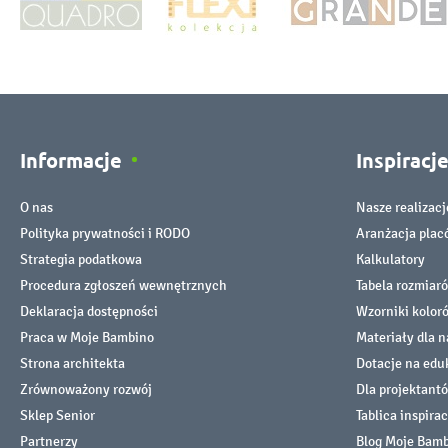
Informacje
Inspiracj
O nas
Nasze realizacj
Polityka prywatności i RODO
Aranżacja pla
Strategia podatkowa
Kalkulatory
Procedura zgłoszeń wewnętrznych
Tabela rozmiar
Deklaracja dostępności
Wzorniki kolor
Praca w Moje Bambino
Materiały dla n
Strona architekta
Dotacje na edu
Zrównoważony rozwój
Dla projektant
Sklep Senior
Tablica inspirac
Partnerzy
Blog Moje Bam