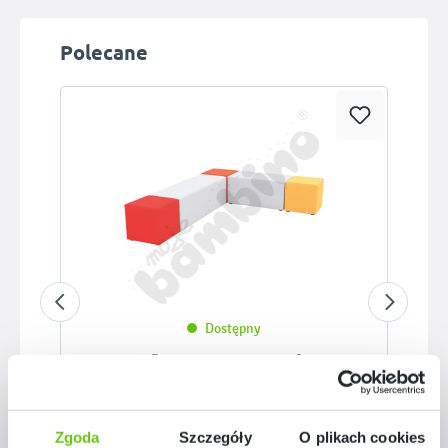
Pomiń galerię produktów
Polecane
Dostępny
Inflamea 1 – zestaw puf 1
ZEST5356
Kod produktu:
Zgoda
Szczegóły
O plikach cookies