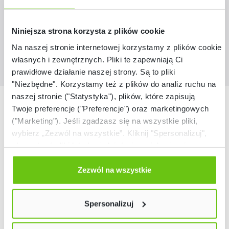
3 419,50 zł
Niniejsza strona korzysta z plików cookie
Na naszej stronie internetowej korzystamy z plików cookie:
własnych i zewnętrznych. Pliki te zapewniają Ci
prawidłowe działanie naszej strony. Są to pliki
"Niezbędne". Korzystamy też z plików do analiz ruchu na
naszej stronie ("Statystyka"), plików, które zapisują
Nasze marki
Twoje preferencje ("Preferencje") oraz marketingowych
("Marketing"). Jeśli zgadzasz się na wszystkie pliki,
wybierz „Zezwól na wszystkie”. Kliknij "Spersonalizuj",
aby wybrać pliki lub dowiedzieć się o nich więcej.
Odmów zgody poprzez przycisk „Odmowa”. Wtedy
użyjemy tylko plików niezbędnych dla naszej strony.
Zezwól na wszystkie
Twój wybór możesz zmienić przez kliknięcie przycisku w
lewym dolnym rogu strony. Więcej informacji znajdziesz
Spersonalizuj
w naszej
Polityce prywatności