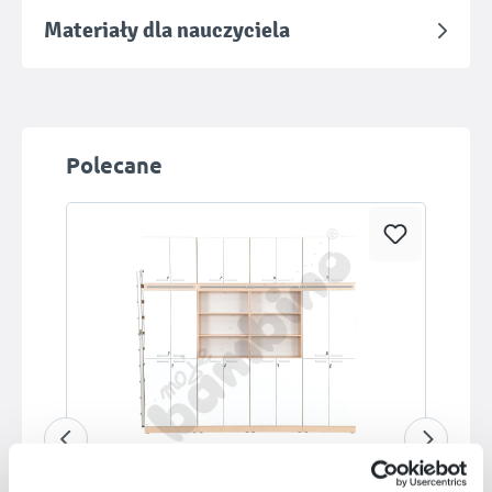
Materiały dla nauczyciela
Pomiń galerię produktów
Polecane
Dostępny na zamówienie