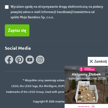
Wyrażam zgodę na otrzymywanie drogą elektroniczną na podany
powyżej adres e-mail informacji handlowej/newslettera od
spółki Moje Bambino Sp. z o.o.
Zapisz się
Social Media
Zamknij
* Wszystkie ceny zawierają ustawowy podatek VAT.
LEGO, the LEGO logo, the Minifigure, DUPLO, and the SPIKE logo are
trademarks of the LEGO Group. Used with permission. ©2026 The LEGO Group
Copyright © 2026 mojebambino.pl