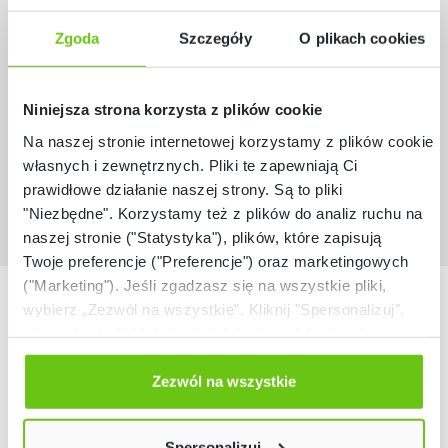
Grande - Wysoki regał z modułem do
mocowania drabiny 27 - klonowo-biały
Zgoda
Szczegóły
O plikach cookies
ZEST5337
Kod produktu:
Niniejsza strona korzysta z plików cookie
16 117,40 zł
Na naszej stronie internetowej korzystamy z plików cookie:
własnych i zewnętrznych. Pliki te zapewniają Ci
prawidłowe działanie naszej strony. Są to pliki
"Niezbędne". Korzystamy też z plików do analiz ruchu na
naszej stronie ("Statystyka"), plików, które zapisują
Twoje preferencje ("Preferencje") oraz marketingowych
("Marketing"). Jeśli zgadzasz się na wszystkie pliki,
Nasze marki
wybierz „Zezwól na wszystkie”. Kliknij "Spersonalizuj",
aby wybrać pliki lub dowiedzieć się o nich więcej.
Odmów zgody poprzez przycisk „Odmowa”. Wtedy
użyjemy tylko plików niezbędnych dla naszej strony.
Zezwól na wszystkie
Twój wybór możesz zmienić przez kliknięcie przycisku w
lewym dolnym rogu strony. Więcej informacji znajdziesz
Spersonalizuj