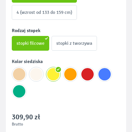
4 (wzrost od 133 do 159 cm)
Wybierz
Rodzaj stopek
stopki filcowe
stopki z tworzywa
Wybierz
Kolor siedziska
309,90 zł
Brutto