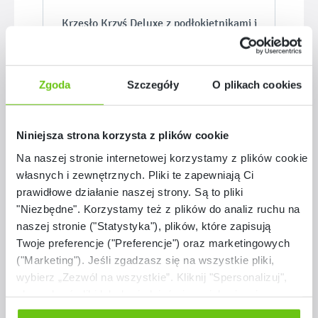
Krzesło Krzyś Deluxe z podłokietnikami i
stopką filcową
119005N
Kod produktu:
Zgoda
Szczegóły
O plikach cookies
529,90 zł
Niniejsza strona korzysta z plików cookie
Na naszej stronie internetowej korzystamy z plików cookie:
własnych i zewnętrznych. Pliki te zapewniają Ci
prawidłowe działanie naszej strony. Są to pliki
"Niezbędne". Korzystamy też z plików do analiz ruchu na
Pomiń galerię produktów
Polecane
naszej stronie ("Statystyka"), plików, które zapisują
Twoje preferencje ("Preferencje") oraz marketingowych
("Marketing"). Jeśli zgadzasz się na wszystkie pliki,
wybierz „Zezwól na wszystkie”. Kliknij "Spersonalizuj",
aby wybrać pliki lub dowiedzieć się o nich więcej.
Odmów zgody poprzez przycisk „Odmowa”. Wtedy