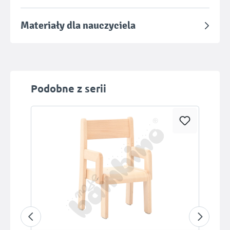
Materiały dla nauczyciela
Pomiń galerię produktów
Podobne z serii