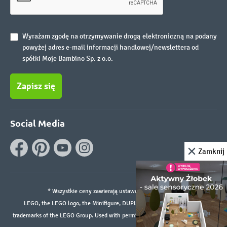
Wyrażam zgodę na otrzymywanie drogą elektroniczną na podany
powyżej adres e-mail informacji handlowej/newslettera od
spółki Moje Bambino Sp. z o.o.
Zapisz się
Social Media
Zamknij
* Wszystkie ceny zawierają ustawowy podatek VAT.
LEGO, the LEGO logo, the Minifigure, DUPLO, and the SPIKE logo are
trademarks of the LEGO Group. Used with permission. ©2026 The LEGO Group