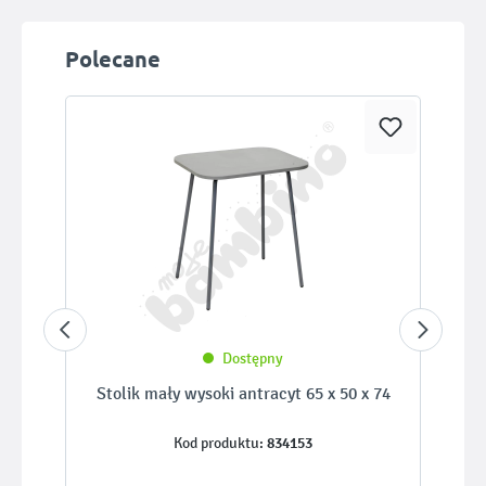
Pomiń galerię produktów
Polecane
Dostępny
Stolik mały wysoki antracyt 65 x 50 x 74
834153
Kod produktu: