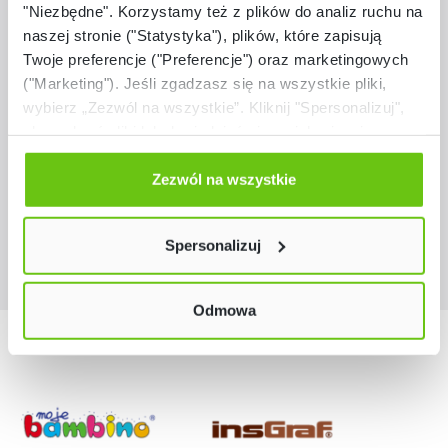
"Niezbędne". Korzystamy też z plików do analiz ruchu na
Dostępny na zamówienie
naszej stronie ("Statystyka"), plików, które zapisują
Blocco zestaw 1
Twoje preferencje ("Preferencje") oraz marketingowych
("Marketing"). Jeśli zgadzasz się na wszystkie pliki,
834202
Kod produktu:
wybierz „Zezwól na wszystkie”. Kliknij "Spersonalizuj",
aby wybrać pliki lub dowiedzieć się o nich więcej.
Odmów zgody poprzez przycisk „Odmowa”. Wtedy
12 018,70 zł
użyjemy tylko plików niezbędnych dla naszej strony.
Zezwól na wszystkie
Twój wybór możesz zmienić przez kliknięcie przycisku w
lewym dolnym rogu strony. Więcej informacji znajdziesz
Spersonalizuj
w naszej
Polityce prywatności
Odmowa
Nasze marki