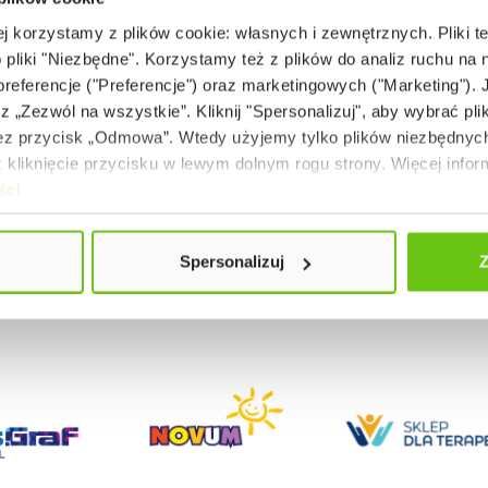
lerz obiadowy Trianon
Talerz płytki Triano
ej korzystamy z plików cookie: własnych i zewnętrznych. Pliki t
o pliki "Niezbędne". Korzystamy też z plików do analiz ruchu na n
822040
822041
Kod produktu:
Kod produktu:
 preferencje ("Preferencje") oraz marketingowych ("Marketing"). 
rz „Zezwól na wszystkie”. Kliknij "Spersonalizuj", aby wybrać plik
21,90 zł
11,90 zł
 przycisk „Odmowa”. Wtedy użyjemy tylko plików niezbędnych 
kliknięcie przycisku w lewym dolnym rogu strony. Więcej inform
ści
Spersonalizuj
Z