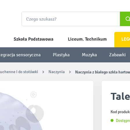
Szkoła Podstawowa
Liceum. Technikum
LEG
tegracja sensoryczna
Plastyka
Muzyka
Zabawki
uchenne i do stołówki
Naczynia
Naczynia z białego szkła hart
Tal
Kod produk
Dostępn