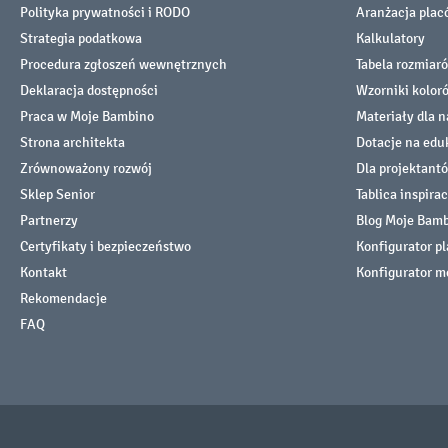
Polityka prywatności i RODO
Aranżacja pla
Strategia podatkowa
Kalkulatory
Procedura zgłoszeń wewnętrznych
Tabela rozmiar
Deklaracja dostępności
Wzorniki kolor
Praca w Moje Bambino
Materiały dla n
Strona architekta
Dotacje na edu
Zrównoważony rozwój
Dla projektant
Sklep Senior
Tablica inspirac
Partnerzy
Blog Moje Bam
Certyfikaty i bezpieczeństwo
Konfigurator p
Kontakt
Konfigurator m
Rekomendacje
FAQ