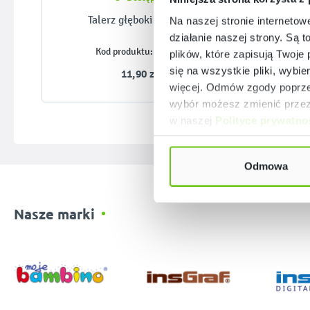
Talerz głęboki Trianon
Ta
Na naszej stronie internetow
działanie naszej strony. Są t
822042
Kod produktu:
plików, które zapisują Twoje
się na wszystkie pliki, wybie
11,90 zł
więcej. Odmów zgody poprzez
wybór możesz zmienić przez 
w naszej
Polityce prywatno
Odmowa
Nasze marki