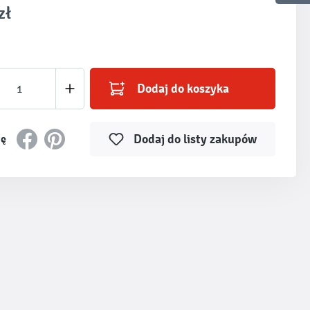
zł
produktu: Wprowadź żądaną ilość lub użyj prz
Dodaj do koszyka
Dodaj do listy zakupów
ię