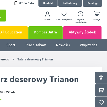
801 577 544
Kontakt
Kalkulatory
Katalogi
Konto
Lista zakupowa
Szybkie
Koszyk
zamówienie
O® Education
Kompas Jutra
Aktywny Żłobek
Sport
Place zabaw
Nowości
Wyprzedaż
owanego
Talerz deserowy Trianon
erz deserowy Trianon
822044
tu:
y