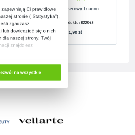
n
Talerz deserowy Trianon
e zapewniają Ci prawidłowe
aszej stronie ("Statystyka"),
822043
Kod produktu:
Jeśli zgadzasz
i lub dowiedzieć się o nich
11,90 zł
dla naszej strony. Twój
acji znajdziesz
ezwól na wszystkie