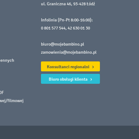
ul. Graniczna 46, 93-428 Łódź
Infolinia (Pn-Pt 8:00-16:00):
0 801 577 544
,
42 630 01 30
biuro@mojebambino.pl
zamowienia@mojebambino.pl
iennych
Konsultanci regionalni
Biuro obsługi klienta
DF
owej/filmowej