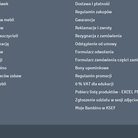
cówek
Dostawa i płatność
Regulamin zakupów
ów mebli
Gwarancja
ów
Reklamacje i zwroty
auczycieli
Rezygnacja z zamówienia
kację
Odstąpienie od umowy
ów
Formularz odwołania
ji
Formularz zamówienia części zam
bino
Bony upominkowe
laców zabaw
Regulamin promocji
ebli
0 % VAT dla edukacji
Pobierz listę produktów - EXCEL P
Zgłoszenie udziału w sesji zdjęci
Moje Bambino w KSEF