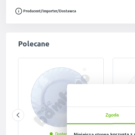
Producent/Importer/Dostawca
Pomiń galerię produktów
Polecane
Zgoda
Dostępny
Niniejsza strona korzysta z