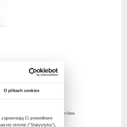
O plikach cookies
zowa i nie będzie on już objęty Photon Care.
e zapewniają Ci prawidłowe
aszej stronie ("Statystyka"),