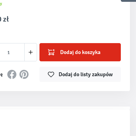
y
 zł
produktu: Wprowadź żądaną ilość lub użyj prz
Dodaj do koszyka
Dodaj do listy zakupów
ię