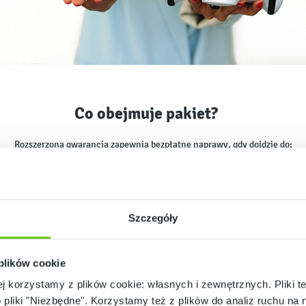
Co obejmuje pakiet?
Rozszerzona gwarancja zapewnia bezpłatne naprawy, gdy dojdzie do:
awarii elektroniki
uszkodzenia obudowy
zalania
Szczegóły
mechanicznego uszkodzenia elektroniki
zużycia elementów mechanicznych
 plików cookie
robota, zostanie on wymieniony na nowy egzemplarz – wymiana jest jednora
ej korzystamy z plików cookie: własnych i zewnętrznych. Pliki t
o pliki "Niezbędne". Korzystamy też z plików do analiz ruchu na n