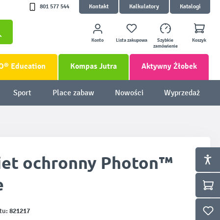
801 577 544
Kontakt
Kalkulatory
Katalogi
Konto
Lista zakupowa
Szybkie
Koszyk
zamówienie
O® Education
Kompas Jutra
Aktywny Żłobek
Sport
Place zabaw
Nowości
Wyprzedaż
iet ochronny Photon™
e
821217
tu: