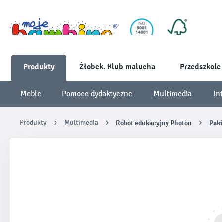
Produkty
Żłobek. Klub malucha
Przedszkole
Meble
Pomoce dydaktyczne
Multimedia
In
Produkty
Multimedia
Robot edukacyjny Photon
Pak
Pomiń galerię zdjęć