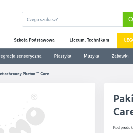
Szkoła Podstawowa
Liceum. Technikum
LEG
tegracja sensoryczna
Plastyka
Muzyka
Zabawki
iet ochronny Photon™ Care
Pak
Car
Kod produk