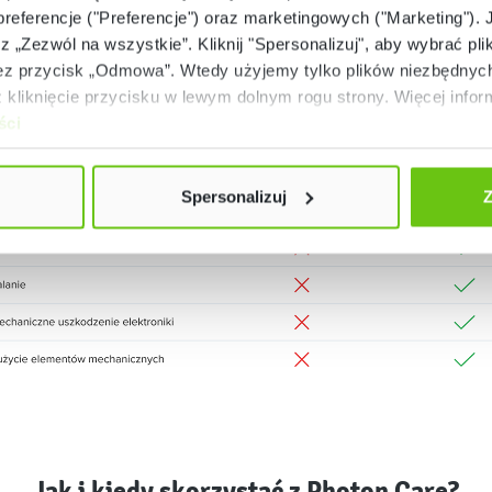
 preferencje ("Preferencje") oraz marketingowych ("Marketing"). 
rz „Zezwól na wszystkie”. Kliknij "Spersonalizuj", aby wybrać plik
 przycisk „Odmowa”. Wtedy użyjemy tylko plików niezbędnych 
ównanie standardowej gwarancji i Photon
kliknięcie przycisku w lewym dolnym rogu strony. Więcej inform
ści
Spersonalizuj
Z
Jak i kiedy skorzystać z Photon Care?