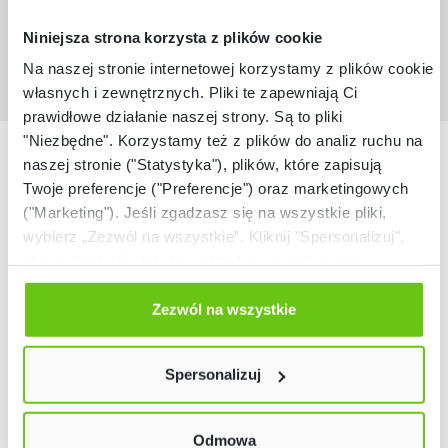
Niniejsza strona korzysta z plików cookie
Na naszej stronie internetowej korzystamy z plików cookie:
własnych i zewnętrznych. Pliki te zapewniają Ci
prawidłowe działanie naszej strony. Są to pliki
"Niezbędne". Korzystamy też z plików do analiz ruchu na
Nasze marki
naszej stronie ("Statystyka"), plików, które zapisują
Twoje preferencje ("Preferencje") oraz marketingowych
("Marketing"). Jeśli zgadzasz się na wszystkie pliki,
wybierz „Zezwól na wszystkie”. Kliknij "Spersonalizuj",
aby wybrać pliki lub dowiedzieć się o nich więcej.
Odmów zgody poprzez przycisk „Odmowa”. Wtedy
użyjemy tylko plików niezbędnych dla naszej strony.
Zezwól na wszystkie
Twój wybór możesz zmienić przez kliknięcie przycisku w
lewym dolnym rogu strony. Więcej informacji znajdziesz
Spersonalizuj
w naszej
Polityce prywatności
Odmowa