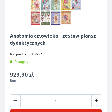
Anatomia człowieka - zestaw plansz
dydaktycznych
817257
Kod produktu:
Dostępny
929,90 zł
Brutto
Ilość produktu: Wprowadź żądaną ilość lub u