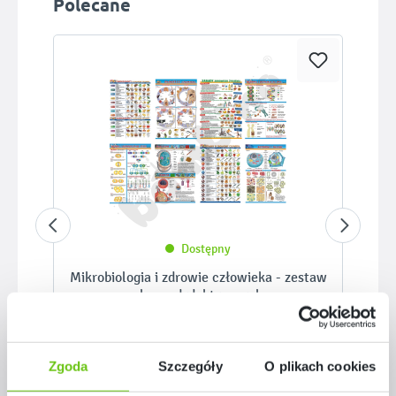
Polecane
Dostępny
Mikrobiologia i zdrowie człowieka - zestaw
plansz dydaktycznych
817258
Kod produktu:
Zgoda
Szczegóły
O plikach cookies
389,90 zł