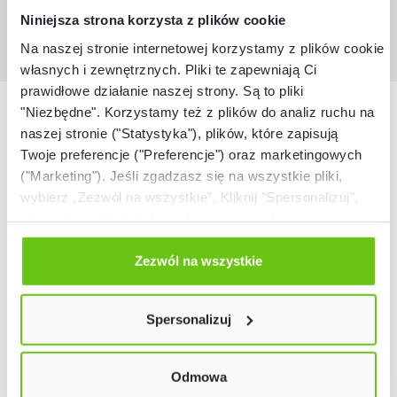
Niniejsza strona korzysta z plików cookie
Na naszej stronie internetowej korzystamy z plików cookie:
własnych i zewnętrznych. Pliki te zapewniają Ci
prawidłowe działanie naszej strony. Są to pliki
Nasze marki
"Niezbędne". Korzystamy też z plików do analiz ruchu na
naszej stronie ("Statystyka"), plików, które zapisują
Twoje preferencje ("Preferencje") oraz marketingowych
("Marketing"). Jeśli zgadzasz się na wszystkie pliki,
wybierz „Zezwól na wszystkie”. Kliknij "Spersonalizuj",
aby wybrać pliki lub dowiedzieć się o nich więcej.
Odmów zgody poprzez przycisk „Odmowa”. Wtedy
użyjemy tylko plików niezbędnych dla naszej strony.
Zezwól na wszystkie
Twój wybór możesz zmienić przez kliknięcie przycisku w
lewym dolnym rogu strony. Więcej informacji znajdziesz
Spersonalizuj
w naszej
Polityce prywatności
Odmowa