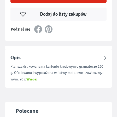
Dodaj do listy zakupów
Podziel się
Opis
Plansza drukowana na kartonie kredowym o gramaturze 250
g. Ofoliowana i wyposażona w listwy metalowe i zawieszkę.•
Więcej
wym. 70 x
Pomiń galerię produktów
Polecane