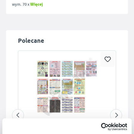
Więcej
wym. 70 x
Pomiń galerię produktów
Polecane
Dostępny na zamówienie
Chemia ogólna - zestaw plansz