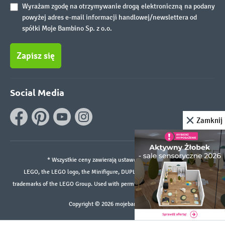
Wyrażam zgodę na otrzymywanie drogą elektroniczną na podany
powyżej adres e-mail informacji handlowej/newslettera od
spółki Moje Bambino Sp. z o.o.
Zapisz się
Social Media
Zamknij
* Wszystkie ceny zawierają ustawowy podatek VAT.
LEGO, the LEGO logo, the Minifigure, DUPLO, and the SPIKE logo are
trademarks of the LEGO Group. Used with permission. ©2026 The LEGO Group
Copyright © 2026 mojebambino.pl