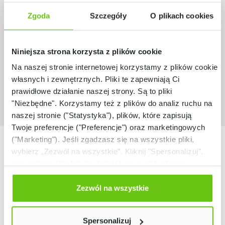
dydaktycznych
Zgoda
Szczegóły
O plikach cookies
817259
Kod produktu:
599,90 zł
Niniejsza strona korzysta z plików cookie
Na naszej stronie internetowej korzystamy z plików cookie:
własnych i zewnętrznych. Pliki te zapewniają Ci
prawidłowe działanie naszej strony. Są to pliki
"Niezbędne". Korzystamy też z plików do analiz ruchu na
naszej stronie ("Statystyka"), plików, które zapisują
Twoje preferencje ("Preferencje") oraz marketingowych
("Marketing"). Jeśli zgadzasz się na wszystkie pliki,
Nasze marki
wybierz „Zezwól na wszystkie”. Kliknij "Spersonalizuj",
aby wybrać pliki lub dowiedzieć się o nich więcej.
Odmów zgody poprzez przycisk „Odmowa”. Wtedy
użyjemy tylko plików niezbędnych dla naszej strony.
Zezwól na wszystkie
Twój wybór możesz zmienić przez kliknięcie przycisku w
lewym dolnym rogu strony. Więcej informacji znajdziesz
Spersonalizuj
w naszej
Polityce prywatności