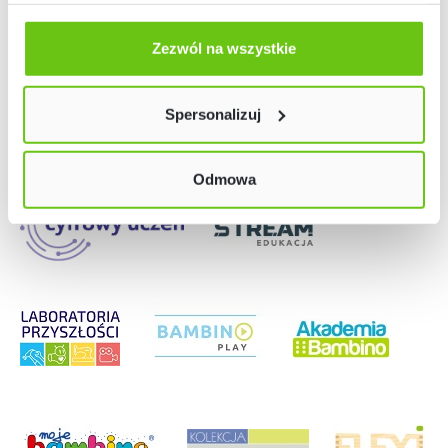
Odmów zgody poprzez przycisk „Odmowa”. Wtedy
Nasze strony
użyjemy tylko plików niezbędnych dla naszej strony.
Zezwól na wszystkie
Twój wybór możesz zmienić przez kliknięcie przycisku w
lewym dolnym rogu strony. Więcej informacji znajdziesz
Spersonalizuj
w naszej
Polityce prywatności
Odmowa