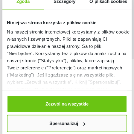
Zgoda
Szczegóły
O plikach cookies
209,90 zł
Niniejsza strona korzysta z plików cookie
Na naszej stronie internetowej korzystamy z plików cookie:
własnych i zewnętrznych. Pliki te zapewniają Ci
prawidłowe działanie naszej strony. Są to pliki
"Niezbędne". Korzystamy też z plików do analiz ruchu na
naszej stronie ("Statystyka"), plików, które zapisują
Nasze marki
Twoje preferencje ("Preferencje") oraz marketingowych
("Marketing"). Jeśli zgadzasz się na wszystkie pliki,
wybierz „Zezwól na wszystkie”. Kliknij "Spersonalizuj",
aby wybrać pliki lub dowiedzieć się o nich więcej.
Odmów zgody poprzez przycisk „Odmowa”. Wtedy
użyjemy tylko plików niezbędnych dla naszej strony.
Zezwól na wszystkie
Twój wybór możesz zmienić przez kliknięcie przycisku w
lewym dolnym rogu strony. Więcej informacji znajdziesz
Spersonalizuj
w naszej
Polityce prywatności