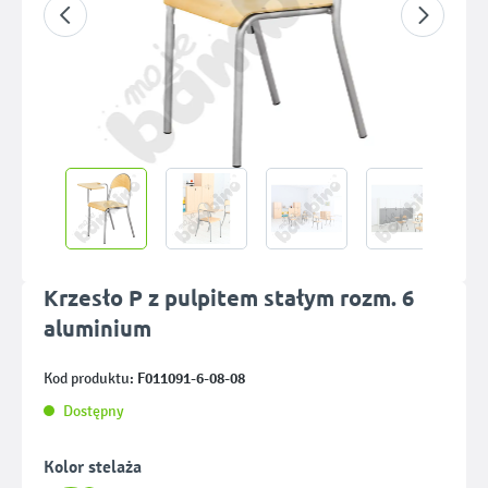
Krzesło P z pulpitem stałym rozm. 6
aluminium
F011091-6-08-08
Kod produktu:
Dostępny
Wybierz
Kolor stelaża