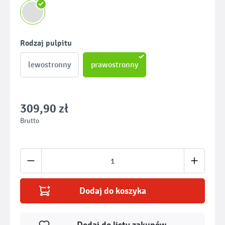
Wybierz
Rodzaj pulpitu
lewostronny
prawostronny
309,90 zł
Brutto
Ilość produktu: Wprowadź żądaną ilość lub u
Dodaj do koszyka