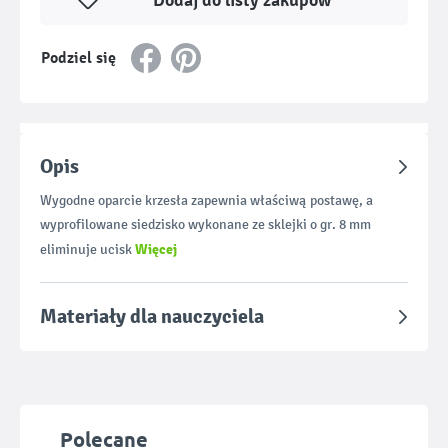
Dodaj do listy zakupów
Podziel się
Opis
Wygodne oparcie krzesła zapewnia właściwą postawę, a
wyprofilowane siedzisko wykonane ze sklejki o gr. 8 mm
Więcej
eliminuje ucisk
Materiały dla nauczyciela
Pomiń galerię produktów
Polecane