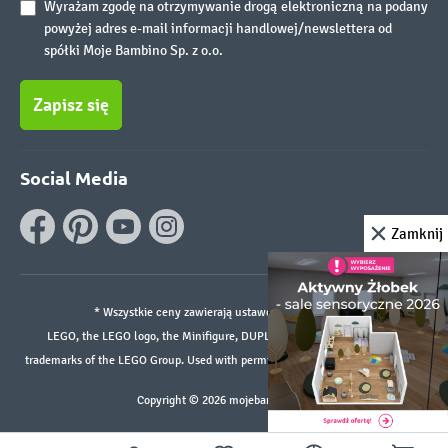
Wyrażam zgodę na otrzymywanie drogą elektroniczną na podany
powyżej adres e-mail informacji handlowej/newslettera od
spółki Moje Bambino Sp. z o.o.
Zapisz się
Social Media
Zamknij
* Wszystkie ceny zawierają ustawowy podatek VAT.
LEGO, the LEGO logo, the Minifigure, DUPLO, and the SPIKE logo are
trademarks of the LEGO Group. Used with permission. ©2026 The LEGO Group
Copyright © 2026 mojebambino.pl