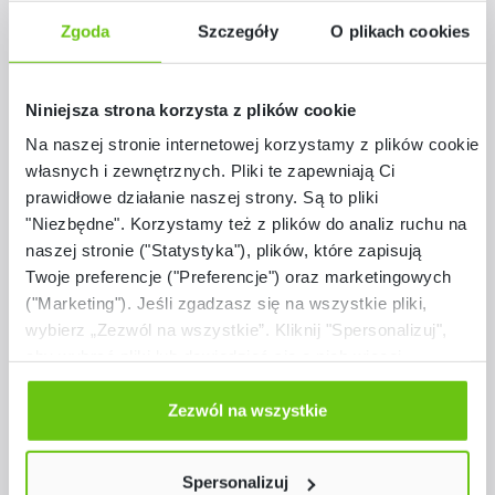
Zgoda
Szczegóły
O plikach cookies
Niniejsza strona korzysta z plików cookie
Pomiń galerię produktów
Podobne z serii
Na naszej stronie internetowej korzystamy z plików cookie:
własnych i zewnętrznych. Pliki te zapewniają Ci
prawidłowe działanie naszej strony. Są to pliki
"Niezbędne". Korzystamy też z plików do analiz ruchu na
naszej stronie ("Statystyka"), plików, które zapisują
Twoje preferencje ("Preferencje") oraz marketingowych
("Marketing"). Jeśli zgadzasz się na wszystkie pliki,
wybierz „Zezwól na wszystkie”. Kliknij "Spersonalizuj",
aby wybrać pliki lub dowiedzieć się o nich więcej.
Odmów zgody poprzez przycisk „Odmowa”. Wtedy
użyjemy tylko plików niezbędnych dla naszej strony.
Zezwól na wszystkie
Twój wybór możesz zmienić przez kliknięcie przycisku w
Dostępne warianty
lewym dolnym rogu strony. Więcej informacji znajdziesz
Spersonalizuj
Krzesło P z pulpitem składanym
w naszej
Polityce prywatności