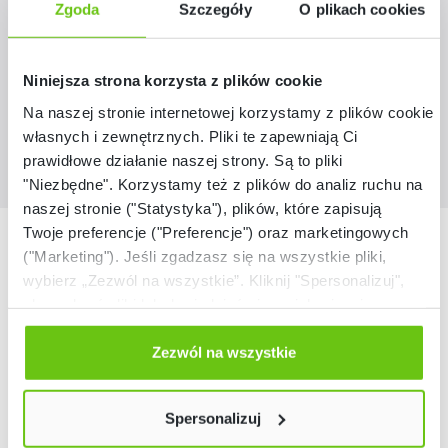
Zgoda
Szczegóły
O plikach cookies
144,90 zł
Niniejsza strona korzysta z plików cookie
Na naszej stronie internetowej korzystamy z plików cookie:
własnych i zewnętrznych. Pliki te zapewniają Ci
prawidłowe działanie naszej strony. Są to pliki
"Niezbędne". Korzystamy też z plików do analiz ruchu na
naszej stronie ("Statystyka"), plików, które zapisują
Twoje preferencje ("Preferencje") oraz marketingowych
Nasze marki
("Marketing"). Jeśli zgadzasz się na wszystkie pliki,
wybierz „Zezwól na wszystkie”. Kliknij "Spersonalizuj",
aby wybrać pliki lub dowiedzieć się o nich więcej.
Odmów zgody poprzez przycisk „Odmowa”. Wtedy
użyjemy tylko plików niezbędnych dla naszej strony.
Zezwól na wszystkie
Twój wybór możesz zmienić przez kliknięcie przycisku w
lewym dolnym rogu strony. Więcej informacji znajdziesz
Spersonalizuj
w naszej
Polityce prywatności