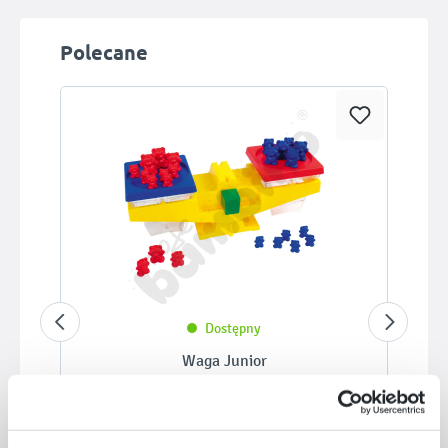
Pomiń galerię produktów
Polecane
Dostępny
Waga Junior
500024
Kod produktu: