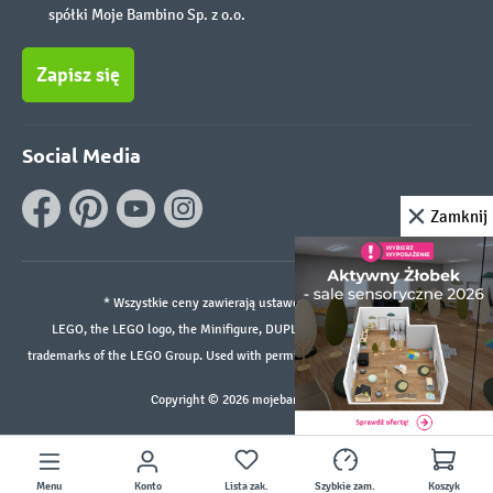
spółki Moje Bambino Sp. z o.o.
Zapisz się
Social Media
Zamknij
* Wszystkie ceny zawierają ustawowy podatek VAT.
LEGO, the LEGO logo, the Minifigure, DUPLO, and the SPIKE logo are
trademarks of the LEGO Group. Used with permission. ©2026 The LEGO Group
Copyright © 2026 mojebambino.pl
Menu
Konto
Lista zak.
Szybkie zam.
Koszyk