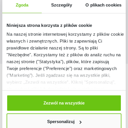
358112
Kod produktu:
Zgoda
Szczegóły
O plikach cookies
169,90 zł
Niniejsza strona korzysta z plików cookie
Na naszej stronie internetowej korzystamy z plików cookie:
własnych i zewnętrznych. Pliki te zapewniają Ci
prawidłowe działanie naszej strony. Są to pliki
"Niezbędne". Korzystamy też z plików do analiz ruchu na
naszej stronie ("Statystyka"), plików, które zapisują
Twoje preferencje ("Preferencje") oraz marketingowych
Nasze marki
("Marketing"). Jeśli zgadzasz się na wszystkie pliki,
wybierz „Zezwól na wszystkie”. Kliknij "Spersonalizuj",
aby wybrać pliki lub dowiedzieć się o nich więcej.
Odmów zgody poprzez przycisk „Odmowa”. Wtedy
użyjemy tylko plików niezbędnych dla naszej strony.
Zezwól na wszystkie
Twój wybór możesz zmienić przez kliknięcie przycisku w
lewym dolnym rogu strony. Więcej informacji znajdziesz
Spersonalizuj
w naszej
Polityce prywatności