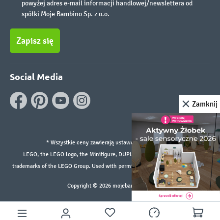
powyżej adres e-mail informacji handlowej/newslettera od
spółki Moje Bambino Sp. z o.o.
Zapisz się
Social Media
Zamknij
* Wszystkie ceny zawierają ustawowy podatek VAT.
LEGO, the LEGO logo, the Minifigure, DUPLO, and the SPIKE logo are
trademarks of the LEGO Group. Used with permission. ©2026 The LEGO Group
Copyright © 2026 mojebambino.pl