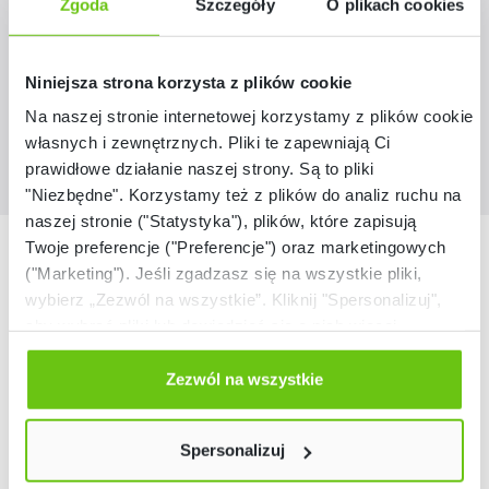
Zgoda
Szczegóły
O plikach cookies
29,90 zł
Niniejsza strona korzysta z plików cookie
Na naszej stronie internetowej korzystamy z plików cookie:
własnych i zewnętrznych. Pliki te zapewniają Ci
prawidłowe działanie naszej strony. Są to pliki
"Niezbędne". Korzystamy też z plików do analiz ruchu na
naszej stronie ("Statystyka"), plików, które zapisują
Nasze marki
Twoje preferencje ("Preferencje") oraz marketingowych
("Marketing"). Jeśli zgadzasz się na wszystkie pliki,
wybierz „Zezwól na wszystkie”. Kliknij "Spersonalizuj",
aby wybrać pliki lub dowiedzieć się o nich więcej.
Odmów zgody poprzez przycisk „Odmowa”. Wtedy
użyjemy tylko plików niezbędnych dla naszej strony.
Zezwól na wszystkie
Twój wybór możesz zmienić przez kliknięcie przycisku w
lewym dolnym rogu strony. Więcej informacji znajdziesz
Spersonalizuj
w naszej
Polityce prywatności