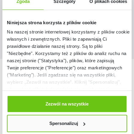
Zgoda
Szczegóły
O plikach cookies
459,90 zł
Niniejsza strona korzysta z plików cookie
Na naszej stronie internetowej korzystamy z plików cookie:
własnych i zewnętrznych. Pliki te zapewniają Ci
prawidłowe działanie naszej strony. Są to pliki
"Niezbędne". Korzystamy też z plików do analiz ruchu na
naszej stronie ("Statystyka"), plików, które zapisują
Nasze marki
Twoje preferencje ("Preferencje") oraz marketingowych
("Marketing"). Jeśli zgadzasz się na wszystkie pliki,
wybierz „Zezwól na wszystkie”. Kliknij "Spersonalizuj",
aby wybrać pliki lub dowiedzieć się o nich więcej.
Odmów zgody poprzez przycisk „Odmowa”. Wtedy
użyjemy tylko plików niezbędnych dla naszej strony.
Zezwól na wszystkie
Twój wybór możesz zmienić przez kliknięcie przycisku w
lewym dolnym rogu strony. Więcej informacji znajdziesz
Spersonalizuj
w naszej
Polityce prywatności