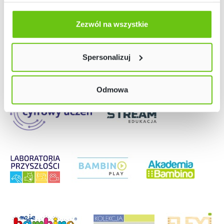
Odmów zgody poprzez przycisk „Odmowa”. Wtedy
Nasze strony
użyjemy tylko plików niezbędnych dla naszej strony.
Zezwól na wszystkie
Twój wybór możesz zmienić przez kliknięcie przycisku w
lewym dolnym rogu strony. Więcej informacji znajdziesz
Spersonalizuj
w naszej
Polityce prywatności
Odmowa