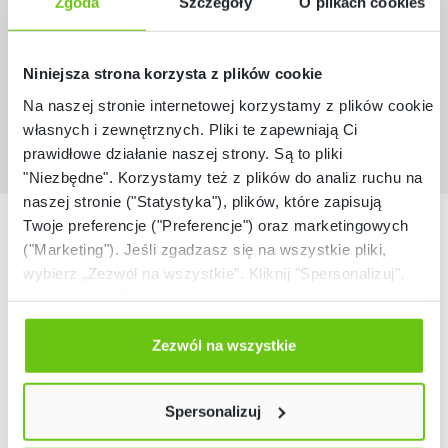
Zgoda
Szczegóły
O plikach cookies
299,90 zł
Niniejsza strona korzysta z plików cookie
Na naszej stronie internetowej korzystamy z plików cookie:
własnych i zewnętrznych. Pliki te zapewniają Ci
prawidłowe działanie naszej strony. Są to pliki
"Niezbędne". Korzystamy też z plików do analiz ruchu na
naszej stronie ("Statystyka"), plików, które zapisują
Nasze marki
Twoje preferencje ("Preferencje") oraz marketingowych
("Marketing"). Jeśli zgadzasz się na wszystkie pliki,
wybierz „Zezwól na wszystkie”. Kliknij "Spersonalizuj",
aby wybrać pliki lub dowiedzieć się o nich więcej.
Odmów zgody poprzez przycisk „Odmowa”. Wtedy
użyjemy tylko plików niezbędnych dla naszej strony.
Zezwól na wszystkie
Twój wybór możesz zmienić przez kliknięcie przycisku w
lewym dolnym rogu strony. Więcej informacji znajdziesz
Spersonalizuj
w naszej
Polityce prywatności