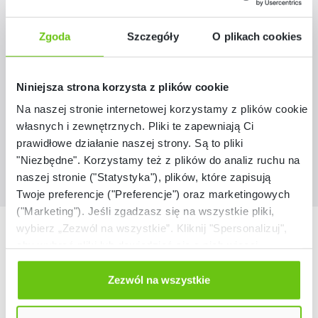
Dostępny
Alarmy! Jak zachować się podczas alarmu
Zgoda
Szczegóły
O plikach cookies
o klęskach żywiołowych - ścienna plansza
dydaktyczna
137225
Kod produktu:
Niniejsza strona korzysta z plików cookie
109,90 zł
Na naszej stronie internetowej korzystamy z plików cookie:
własnych i zewnętrznych. Pliki te zapewniają Ci
prawidłowe działanie naszej strony. Są to pliki
"Niezbędne". Korzystamy też z plików do analiz ruchu na
naszej stronie ("Statystyka"), plików, które zapisują
Twoje preferencje ("Preferencje") oraz marketingowych
("Marketing"). Jeśli zgadzasz się na wszystkie pliki,
Nasze marki
wybierz „Zezwól na wszystkie”. Kliknij "Spersonalizuj",
aby wybrać pliki lub dowiedzieć się o nich więcej.
Odmów zgody poprzez przycisk „Odmowa”. Wtedy
użyjemy tylko plików niezbędnych dla naszej strony.
Zezwól na wszystkie
Twój wybór możesz zmienić przez kliknięcie przycisku w
lewym dolnym rogu strony. Więcej informacji znajdziesz