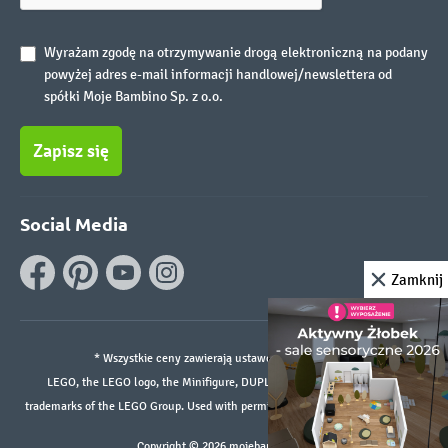
Wyrażam zgodę na otrzymywanie drogą elektroniczną na podany
powyżej adres e-mail informacji handlowej/newslettera od
spółki Moje Bambino Sp. z o.o.
Zapisz się
Social Media
Zamknij
* Wszystkie ceny zawierają ustawowy podatek VAT.
LEGO, the LEGO logo, the Minifigure, DUPLO, and the SPIKE logo are
trademarks of the LEGO Group. Used with permission. ©2026 The LEGO Group
Copyright © 2026 mojebambino.pl