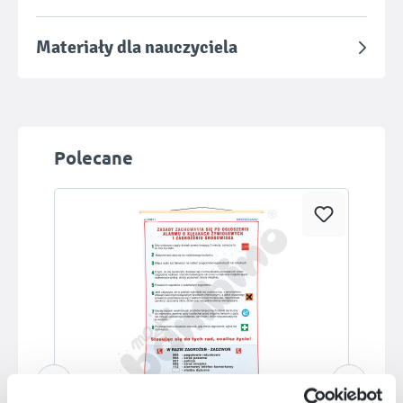
Materiały dla nauczyciela
Pomiń galerię produktów
Polecane