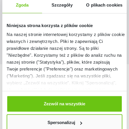
168104
Kod produktu:
Zgoda
Szczegóły
O plikach cookies
33,90 zł
Niniejsza strona korzysta z plików cookie
Na naszej stronie internetowej korzystamy z plików cookie:
własnych i zewnętrznych. Pliki te zapewniają Ci
prawidłowe działanie naszej strony. Są to pliki
"Niezbędne". Korzystamy też z plików do analiz ruchu na
naszej stronie ("Statystyka"), plików, które zapisują
Twoje preferencje ("Preferencje") oraz marketingowych
Nasze marki
("Marketing"). Jeśli zgadzasz się na wszystkie pliki,
wybierz „Zezwól na wszystkie”. Kliknij "Spersonalizuj",
aby wybrać pliki lub dowiedzieć się o nich więcej.
Odmów zgody poprzez przycisk „Odmowa”. Wtedy
użyjemy tylko plików niezbędnych dla naszej strony.
Zezwól na wszystkie
Twój wybór możesz zmienić przez kliknięcie przycisku w
lewym dolnym rogu strony. Więcej informacji znajdziesz
Spersonalizuj
w naszej
Polityce prywatności