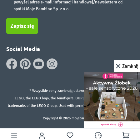
powyżej adres e-mail informacji handlowej/newslettera od
spółki Moje Bambino Sp. z o.o.
Zapisz się
Social Media
Zamknij
* Wszystkie ceny zawierają ustawowy podatek VAT.
LEGO, the LEGO logo, the Minifigure, DUPLO, and the SPIKE logo are
trademarks of the LEGO Group. Used with permission. ©2026 The LEGO Group
Copyright © 2026 mojebambino.pl