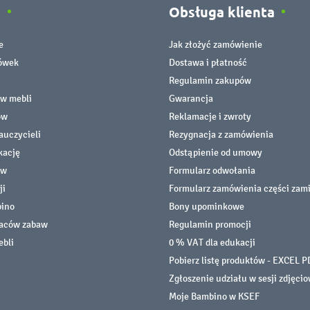
e
Obsługa klienta
e
Jak złożyć zamówienie
cówek
Dostawa i płatność
Regulamin zakupów
ów mebli
Gwarancja
ów
Reklamacje i zwroty
auczycieli
Rezygnacja z zamówienia
kację
Odstąpienie od umowy
ów
Formularz odwołania
ji
Formularz zamówienia części zam
bino
Bony upominkowe
laców zabaw
Regulamin promocji
ebli
0 % VAT dla edukacji
Pobierz listę produktów - EXCEL P
Zgłoszenie udziału w sesji zdjęci
Moje Bambino w KSEF