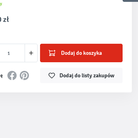
y
 zł
produktu: Wprowadź żądaną ilość lub użyj prz
Dodaj do koszyka
Dodaj do listy zakupów
ię