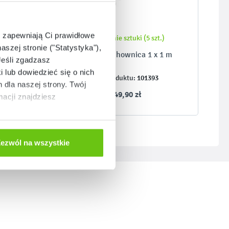
e zapewniają Ci prawidłowe
Ostatnie sztuki (5 szt.)
aszej stronie ("Statystyka"),
D
Mata Szachownica 1 x 1 m
Jeśli zgadzasz
i lub dowiedzieć się o nich
101393
Kod produktu:
dla naszej strony. Twój
349,90 zł
acji znajdziesz
ezwól na wszystkie