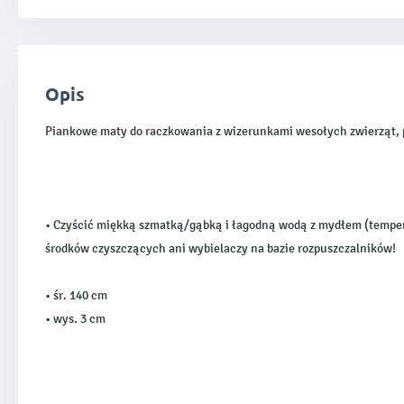
Opis
Piankowe maty do raczkowania z wizerunkami wesołych zwierząt, po
• Czyścić miękką szmatką/gąbką i łagodną wodą z mydłem (temper
środków czyszczących ani wybielaczy na bazie rozpuszczalników!
• śr. 140 cm
• wys. 3 cm