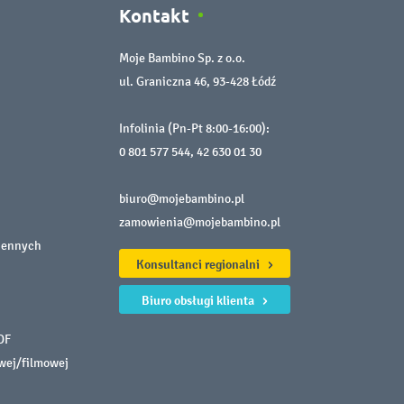
Kontakt
Moje Bambino Sp. z o.o.
ul. Graniczna 46, 93-428 Łódź
Infolinia (Pn-Pt 8:00-16:00):
0 801 577 544
,
42 630 01 30
biuro@mojebambino.pl
zamowienia@mojebambino.pl
iennych
Konsultanci regionalni
Biuro obsługi klienta
DF
owej/filmowej