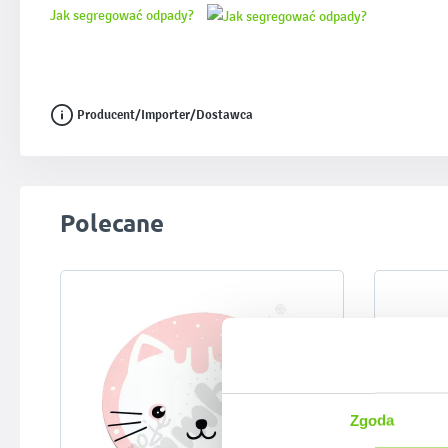
Jak segregować odpady?
Producent/Importer/Dostawca
Pomiń galerię produktów
Polecane
Zgoda