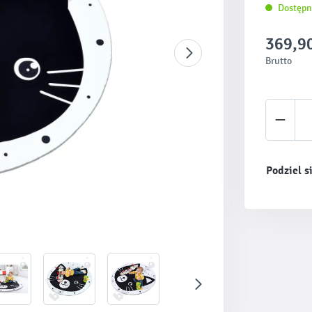
Dostępn
369,90
Brutto
Ilość 
Podziel s