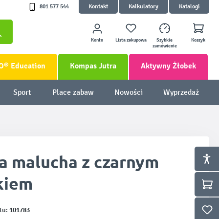
801 577 544
Kontakt
Kalkulatory
Katalogi
Konto
Lista zakupowa
Szybkie
Koszyk
zamówienie
O® Education
Kompas Jutra
Aktywny Żłobek
Sport
Place zabaw
Nowości
Wyprzedaż
a malucha z czarnym
kiem
101783
tu: