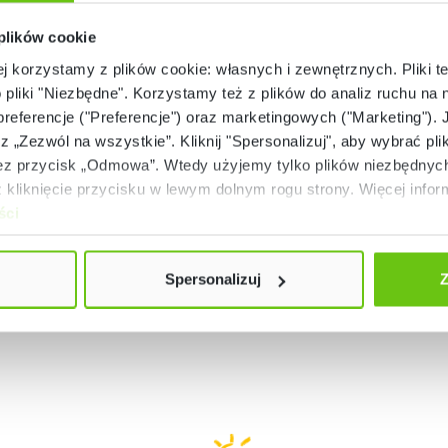
 plików cookie
ej korzystamy z plików cookie: własnych i zewnętrznych. Pliki t
Dostępny
Dostępny
o pliki "Niezbędne". Korzystamy też z plików do analiz ruchu na n
ata malucha z misiem
Kreatywna mata 3
 preferencje ("Preferencje") oraz marketingowych ("Marketing"). 
rz „Zezwól na wszystkie”. Kliknij "Spersonalizuj", aby wybrać plik
101782
545001
Kod produktu:
Kod produktu:
 przycisk „Odmowa”. Wtedy użyjemy tylko plików niezbędnych 
369,90 zł
499,90 zł
kliknięcie przycisku w lewym dolnym rogu strony. Więcej inform
ści
Spersonalizuj
Z