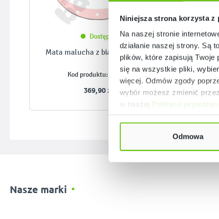
Niniejsza strona korzysta z
Na naszej stronie internetow
Dostępny
działanie naszej strony. Są t
Mata malucha z białym kotkiem
M
plików, które zapisują Twoje
się na wszystkie pliki, wybie
101784
Kod produktu:
więcej. Odmów zgody poprzez
369,90 zł
wybór możesz zmienić przez 
w naszej
Polityce prywatno
Odmowa
Nasze marki