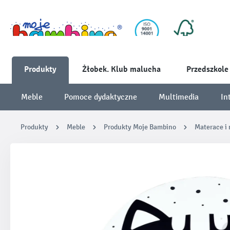
Produkty
Żłobek. Klub malucha
Przedszkole
Meble
Pomoce dydaktyczne
Multimedia
In
Produkty
Meble
Produkty Moje Bambino
Materace i
Pomiń galerię zdjęć