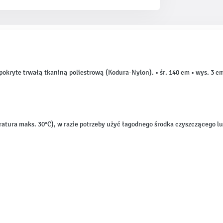
kryte trwałą tkaniną poliestrową (Kodura-Nylon). • śr. 140 cm • wys. 3 c
atura maks. 30°C), w razie potrzeby użyć łagodnego środka czyszczącego 