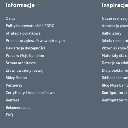
Informacje
Inspiracj
O nas
Nasze realizacj
Polityka prywatności i RODO
Aranżacja pla
Strategia podatkowa
Kalkulatory
Procedura zgłoszeń wewnętrznych
Tabela rozmiar
Deklaracja dostępności
Wzorniki kolor
Praca w Moje Bambino
Materiały dla n
Strona architekta
Dotacje na edu
Zrównoważony rozwój
Dla projektant
Sklep Senior
Tablica inspirac
Partnerzy
Blog Moje Bam
Certyfikaty i bezpieczeństwo
Konfigurator p
Kontakt
Konfigurator m
Rekomendacje
FAQ