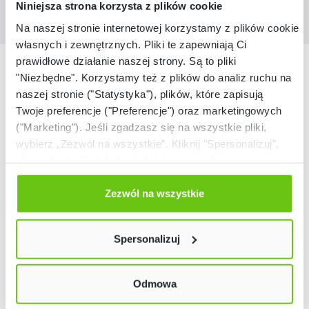
Niniejsza strona korzysta z plików cookie
Na naszej stronie internetowej korzystamy z plików cookie:
własnych i zewnętrznych. Pliki te zapewniają Ci
prawidłowe działanie naszej strony. Są to pliki
Nasze marki
"Niezbędne". Korzystamy też z plików do analiz ruchu na
naszej stronie ("Statystyka"), plików, które zapisują
Twoje preferencje ("Preferencje") oraz marketingowych
("Marketing"). Jeśli zgadzasz się na wszystkie pliki,
wybierz „Zezwól na wszystkie”. Kliknij "Spersonalizuj",
aby wybrać pliki lub dowiedzieć się o nich więcej.
Odmów zgody poprzez przycisk „Odmowa”. Wtedy
użyjemy tylko plików niezbędnych dla naszej strony.
Zezwól na wszystkie
Twój wybór możesz zmienić przez kliknięcie przycisku w
lewym dolnym rogu strony. Więcej informacji znajdziesz
Spersonalizuj
w naszej
Polityce prywatności
Odmowa