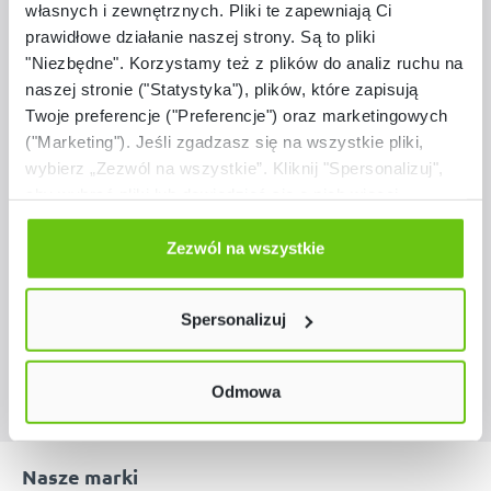
własnych i zewnętrznych. Pliki te zapewniają Ci
prawidłowe działanie naszej strony. Są to pliki
"Niezbędne". Korzystamy też z plików do analiz ruchu na
naszej stronie ("Statystyka"), plików, które zapisują
Twoje preferencje ("Preferencje") oraz marketingowych
Dostępny
("Marketing"). Jeśli zgadzasz się na wszystkie pliki,
Pufa śr. 80 cm – motyw trójkątów
wybierz „Zezwól na wszystkie”. Kliknij "Spersonalizuj",
aby wybrać pliki lub dowiedzieć się o nich więcej.
101662
Kod produktu:
Odmów zgody poprzez przycisk „Odmowa”. Wtedy
użyjemy tylko plików niezbędnych dla naszej strony.
Zezwól na wszystkie
Twój wybór możesz zmienić przez kliknięcie przycisku w
579,90 zł
lewym dolnym rogu strony. Więcej informacji znajdziesz
Spersonalizuj
w naszej
Polityce prywatności
Odmowa
Nasze marki