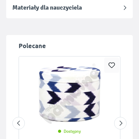
Materiały dla nauczyciela
Pomiń galerię produktów
Polecane
Dostępny