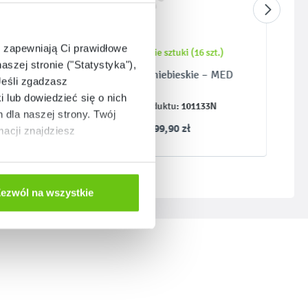
e zapewniają Ci prawidłowe
t.)
Ostatnie sztuki (16 szt.)
aszej stronie ("Statystyka"),
–
Półkoło – niebieskie – MED
Jeśli zgadzasz
i lub dowiedzieć się o nich
N
101133N
Kod produktu:
dla naszej strony. Twój
599,90 zł
acji znajdziesz
ezwól na wszystkie