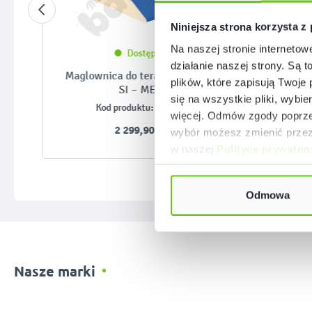
Niniejsza strona korzysta z
Na naszej stronie internetow
Dostępny
działanie naszej strony. Są t
Maglownica do terapii zaburzeń
Mała 
plików, które zapisują Twoje
SI – MED
się na wszystkie pliki, wybie
096961
Kod produktu:
więcej. Odmów zgody poprzez
2 299,90 zł
wybór możesz zmienić przez 
w naszej
Polityce prywatno
Odmowa
Nasze marki