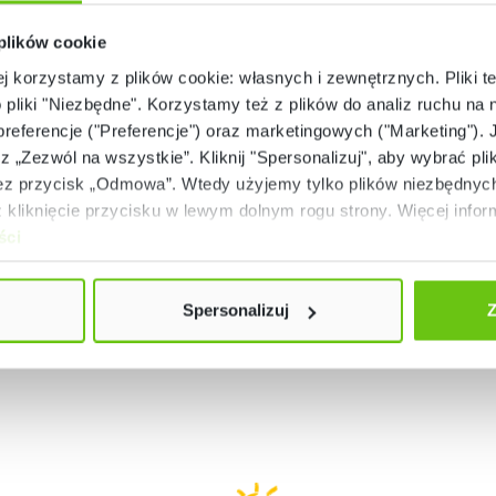
 plików cookie
ej korzystamy z plików cookie: własnych i zewnętrznych. Pliki t
Ostatnie sztuki (24 szt.)
Ostatnie sztuki (11 sz
o pliki "Niezbędne". Korzystamy też z plików do analiz ruchu na n
zjeżdżalnia – grafitowa –
Kostka z otworem 
 preferencje ("Preferencje") oraz marketingowych ("Marketing"). 
MED
jasnozielona – MED
rz „Zezwól na wszystkie”. Kliknij "Spersonalizuj", aby wybrać plik
101131N
101132
Kod produktu:
Kod produktu:
 przycisk „Odmowa”. Wtedy użyjemy tylko plików niezbędnych 
419,90 zł
599,90 zł
kliknięcie przycisku w lewym dolnym rogu strony. Więcej inform
ści
Spersonalizuj
Z