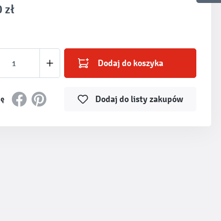
 zł
produktu: Wprowadź żądaną ilość lub użyj prz
Dodaj do koszyka
Dodaj do listy zakupów
ię