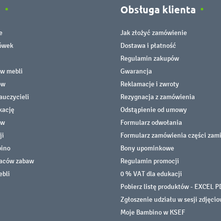
e
Obsługa klienta
e
Jak złożyć zamówienie
cówek
Dostawa i płatność
Regulamin zakupów
ów mebli
Gwarancja
ów
Reklamacje i zwroty
auczycieli
Rezygnacja z zamówienia
kację
Odstąpienie od umowy
ów
Formularz odwołania
ji
Formularz zamówienia części zam
bino
Bony upominkowe
laców zabaw
Regulamin promocji
ebli
0 % VAT dla edukacji
Pobierz listę produktów - EXCEL P
Zgłoszenie udziału w sesji zdjęci
Moje Bambino w KSEF