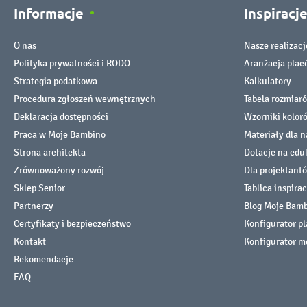
Informacje
Inspiracj
O nas
Nasze realizacj
Polityka prywatności i RODO
Aranżacja pla
Strategia podatkowa
Kalkulatory
Procedura zgłoszeń wewnętrznych
Tabela rozmiar
Deklaracja dostępności
Wzorniki kolor
Praca w Moje Bambino
Materiały dla n
Strona architekta
Dotacje na edu
Zrównoważony rozwój
Dla projektant
Sklep Senior
Tablica inspirac
Partnerzy
Blog Moje Bam
Certyfikaty i bezpieczeństwo
Konfigurator p
Kontakt
Konfigurator m
Rekomendacje
FAQ