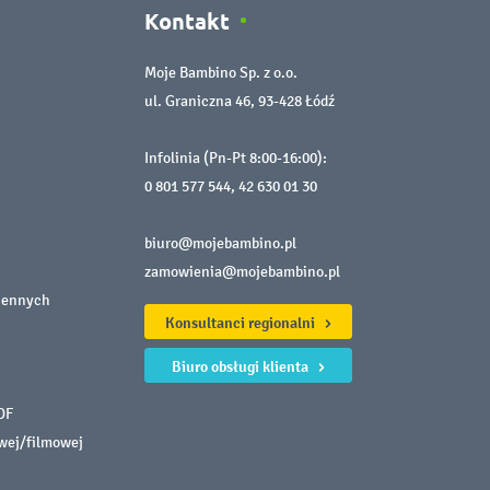
Kontakt
Moje Bambino Sp. z o.o.
ul. Graniczna 46, 93-428 Łódź
Infolinia (Pn-Pt 8:00-16:00):
0 801 577 544
,
42 630 01 30
biuro@mojebambino.pl
zamowienia@mojebambino.pl
iennych
Konsultanci regionalni
Biuro obsługi klienta
DF
owej/filmowej