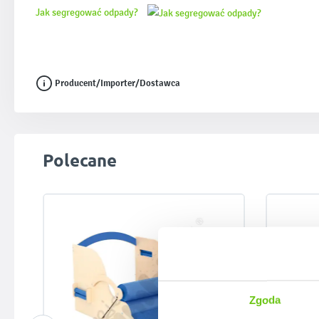
Jak segregować odpady?
Producent/Importer/Dostawca
Pomiń galerię produktów
Polecane
Zgoda