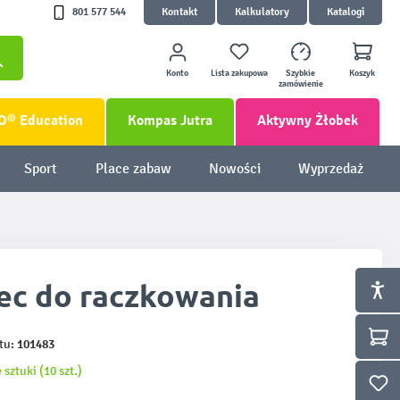
801 577 544
Kontakt
Kalkulatory
Katalogi
Konto
Lista zakupowa
Szybkie
Koszyk
zamówienie
O® Education
Kompas Jutra
Aktywny Żłobek
Sport
Place zabaw
Nowości
Wyprzedaż
ec do raczkowania
101483
tu:
 sztuki (10 szt.)