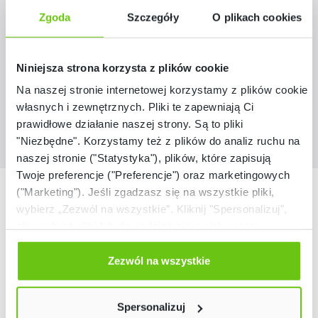
Zgoda
Szczegóły
O plikach cookies
101410
Kod produktu:
389,90 zł
Niniejsza strona korzysta z plików cookie
Na naszej stronie internetowej korzystamy z plików cookie:
własnych i zewnętrznych. Pliki te zapewniają Ci
prawidłowe działanie naszej strony. Są to pliki
"Niezbędne". Korzystamy też z plików do analiz ruchu na
naszej stronie ("Statystyka"), plików, które zapisują
Twoje preferencje ("Preferencje") oraz marketingowych
Nasze marki
("Marketing"). Jeśli zgadzasz się na wszystkie pliki,
wybierz „Zezwól na wszystkie”. Kliknij "Spersonalizuj",
aby wybrać pliki lub dowiedzieć się o nich więcej.
Odmów zgody poprzez przycisk „Odmowa”. Wtedy
użyjemy tylko plików niezbędnych dla naszej strony.
Zezwól na wszystkie
Twój wybór możesz zmienić przez kliknięcie przycisku w
lewym dolnym rogu strony. Więcej informacji znajdziesz
Spersonalizuj
w naszej
Polityce prywatności