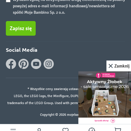
powyżej adres e-mail informacji handlowej/newslettera od
spółki Moje Bambino Sp. z o.o.
Zapisz się
Social Media
Zamknij
* Wszystkie ceny zawierają ustawowy podatek VAT.
LEGO, the LEGO logo, the Minifigure, DUPLO, and the SPIKE logo are
trademarks of the LEGO Group. Used with permission. ©2026 The LEGO Group
Copyright © 2026 mojebambino.pl