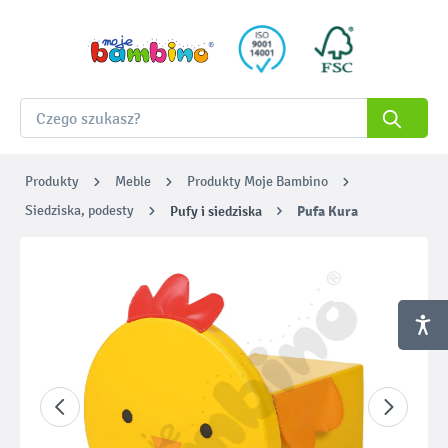
Produkty
Meble
Produkty Moje Bambino
Siedziska, podesty
Pufy i siedziska
Pufa Kura
Pomiń galerię zdjęć