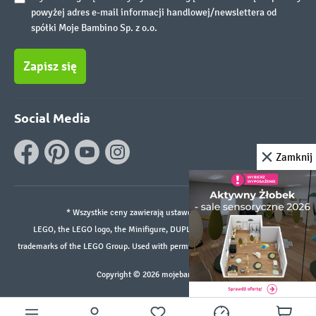
powyżej adres e-mail informacji handlowej/newslettera od
spółki Moje Bambino Sp. z o.o.
Zapisz się
Social Media
Zamknij
* Wszystkie ceny zawierają ustawowy podatek VAT.
LEGO, the LEGO logo, the Minifigure, DUPLO, and the SPIKE logo are
trademarks of the LEGO Group. Used with permission. ©2026 The LEGO Group
Copyright © 2026 mojebambino.pl