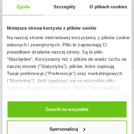
Zgoda
Szczegóły
O plikach cookies
101244
Kod produktu:
639,80 zł
Niniejsza strona korzysta z plików cookie
Na naszej stronie internetowej korzystamy z plików cookie:
własnych i zewnętrznych. Pliki te zapewniają Ci
prawidłowe działanie naszej strony. Są to pliki
"Niezbędne". Korzystamy też z plików do analiz ruchu na
naszej stronie ("Statystyka"), plików, które zapisują
Twoje preferencje ("Preferencje") oraz marketingowych
Nasze marki
("Marketing"). Jeśli zgadzasz się na wszystkie pliki,
wybierz „Zezwól na wszystkie”. Kliknij "Spersonalizuj",
aby wybrać pliki lub dowiedzieć się o nich więcej.
Odmów zgody poprzez przycisk „Odmowa”. Wtedy
użyjemy tylko plików niezbędnych dla naszej strony.
Zezwól na wszystkie
Twój wybór możesz zmienić przez kliknięcie przycisku w
lewym dolnym rogu strony. Więcej informacji znajdziesz
Spersonalizuj
w naszej
Polityce prywatności