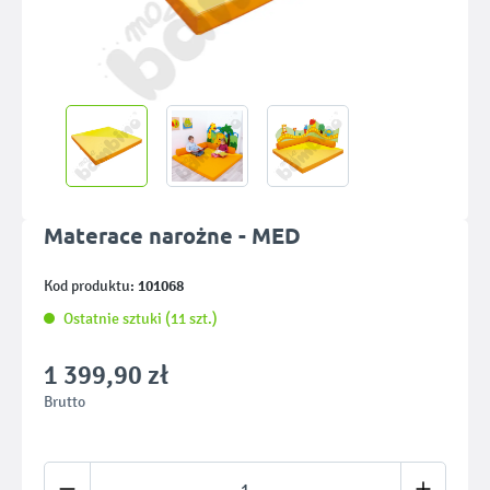
Materace narożne - MED
101068
Kod produktu:
Ostatnie sztuki (11 szt.)
1 399,90 zł
Brutto
Ilość produktu: Wprowadź żądaną ilość lub u