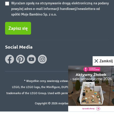
Wyrażam zgodę na otrzymywanie drogą elektroniczną na podany
powyżej adres e-mail informacji handlowej/newslettera od
spółki Moje Bambino Sp. z o.o.
Zapisz się
Social Media
Zamknij
* Wszystkie ceny zawierają ustawowy podatek VAT.
LEGO, the LEGO logo, the Minifigure, DUPLO, and the SPIKE logo are
trademarks of the LEGO Group. Used with permission. ©2026 The LEGO Group
Copyright © 2026 mojebambino.pl