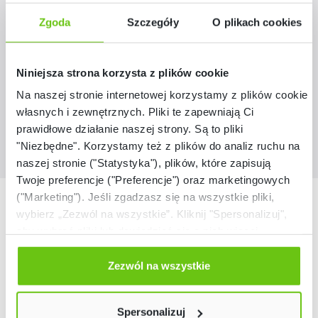
Zgoda
Szczegóły
O plikach cookies
100910
Kod produktu:
579,90 zł
Niniejsza strona korzysta z plików cookie
Na naszej stronie internetowej korzystamy z plików cookie:
własnych i zewnętrznych. Pliki te zapewniają Ci
prawidłowe działanie naszej strony. Są to pliki
"Niezbędne". Korzystamy też z plików do analiz ruchu na
naszej stronie ("Statystyka"), plików, które zapisują
Twoje preferencje ("Preferencje") oraz marketingowych
("Marketing"). Jeśli zgadzasz się na wszystkie pliki,
Nasze marki
wybierz „Zezwól na wszystkie”. Kliknij "Spersonalizuj",
aby wybrać pliki lub dowiedzieć się o nich więcej.
Odmów zgody poprzez przycisk „Odmowa”. Wtedy
użyjemy tylko plików niezbędnych dla naszej strony.
Zezwól na wszystkie
Twój wybór możesz zmienić przez kliknięcie przycisku w
lewym dolnym rogu strony. Więcej informacji znajdziesz
Spersonalizuj
w naszej
Polityce prywatności