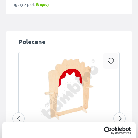
Więcej
figury z plek
Pomiń galerię produktów
Polecane
Dostępny na zamówienie
Kącik malucha – wejście