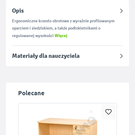
Opis
Ergonomiczne krzesło obrotowe z wyraźnie profilowanym
oparciem i siedziskiem, a także podłokietnikami o
Więcej
regulowanej wysokości
Materiały dla nauczyciela
Pomiń galerię produktów
Polecane