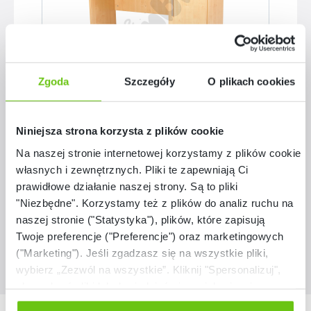
Zgoda
Szczegóły
O plikach cookies
Dostępne warianty
Biurko Vigo z szafką i szufladą
Niniejsza strona korzysta z plików cookie
Na naszej stronie internetowej korzystamy z plików cookie:
własnych i zewnętrznych. Pliki te zapewniają Ci
prawidłowe działanie naszej strony. Są to pliki
699,90 zł
"Niezbędne". Korzystamy też z plików do analiz ruchu na
naszej stronie ("Statystyka"), plików, które zapisują
Twoje preferencje ("Preferencje") oraz marketingowych
("Marketing"). Jeśli zgadzasz się na wszystkie pliki,
wybierz „Zezwól na wszystkie”. Kliknij "Spersonalizuj",
aby wybrać pliki lub dowiedzieć się o nich więcej.
Odmów zgody poprzez przycisk „Odmowa”. Wtedy