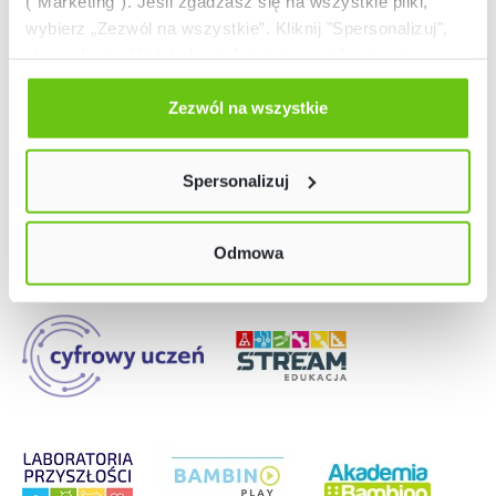
("Marketing"). Jeśli zgadzasz się na wszystkie pliki,
wybierz „Zezwól na wszystkie”. Kliknij "Spersonalizuj",
aby wybrać pliki lub dowiedzieć się o nich więcej.
Odmów zgody poprzez przycisk „Odmowa”. Wtedy
użyjemy tylko plików niezbędnych dla naszej strony.
Zezwól na wszystkie
Twój wybór możesz zmienić przez kliknięcie przycisku w
Nasze strony
lewym dolnym rogu strony. Więcej informacji znajdziesz
Spersonalizuj
w naszej
Polityce prywatności
Odmowa