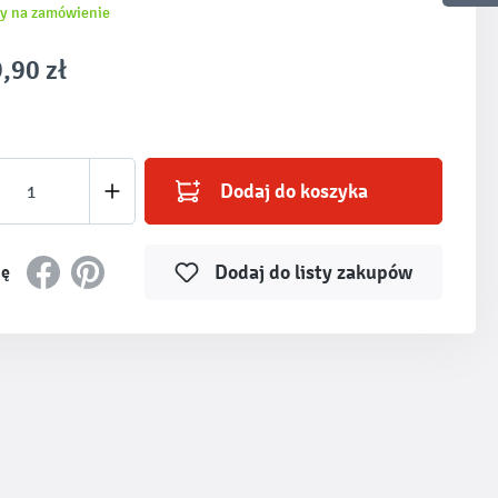
y na zamówienie
,90 zł
produktu: Wprowadź żądaną ilość lub użyj prz
Dodaj do koszyka
Dodaj do listy zakupów
ię