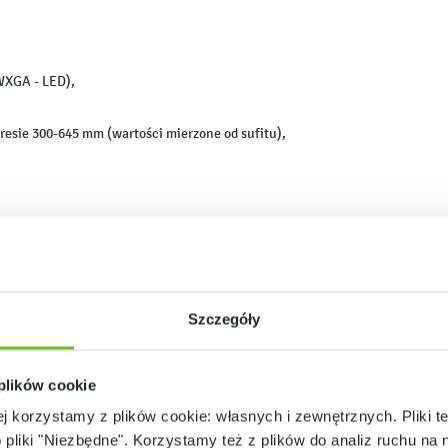
WXGA - LED),
esie 300-645 mm (wartości mierzone od sufitu),
ródła – funkcja projektora,
Szczegóły
 plików cookie
ej korzystamy z plików cookie: własnych i zewnętrznych. Pliki t
o pliki "Niezbędne". Korzystamy też z plików do analiz ruchu na n