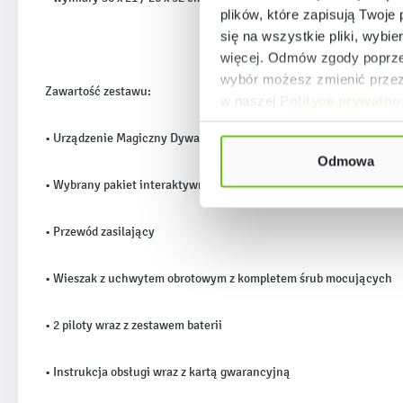
plików, które zapisują Twoje
się na wszystkie pliki, wybie
więcej. Odmów zgody poprzez
wybór możesz zmienić przez 
Zawartość zestawu:
w naszej
Polityce prywatno
• Urządzenie Magiczny Dywan Kinebi (zawierające projektor, wbu
Odmowa
• Wybrany pakiet interaktywnych aplikacji
• Przewód zasilający
• Wieszak z uchwytem obrotowym z kompletem śrub mocujących
• 2 piloty wraz z zestawem baterii
• Instrukcja obsługi wraz z kartą gwarancyjną