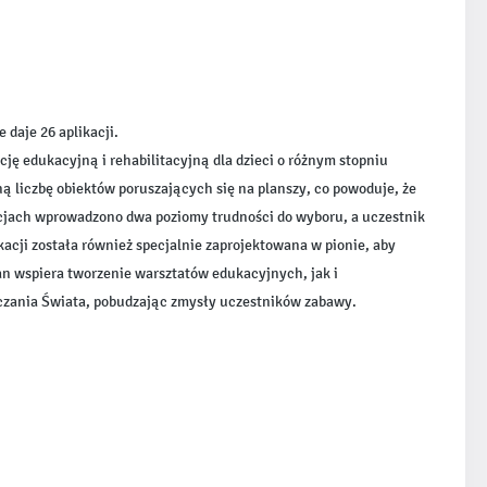
 daje 26 aplikacji.
ę edukacyjną i rehabilitacyjną dla dzieci o różnym stopniu
ną liczbę obiektów poruszających się na planszy, co powoduje, że
kacjach wprowadzono dwa poziomy trudności do wyboru, a uczestnik
cji została również specjalnie zaprojektowana w pionie, aby
 wspiera tworzenie warsztatów edukacyjnych, jak i
dczania Świata, pobudzając zmysły uczestników zabawy.