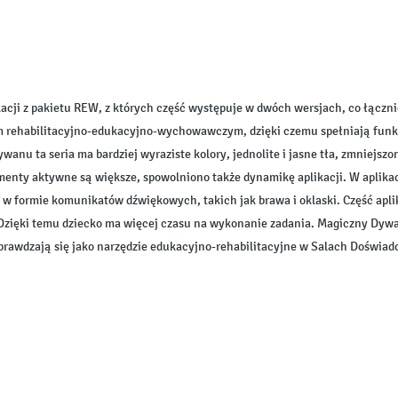
kacji z pakietu REW, z których część występuje w dwóch wersjach, co łącznie
m rehabilitacyjno-edukacyjno-wychowawczym, dzięki czemu spełniają funkcj
nu ta seria ma bardziej wyraziste kolory, jednolite i jasne tła, zmniejszo
lementy aktywne są większe, spowolniono także dynamikę aplikacji. W apli
formie komunikatów dźwiękowych, takich jak brawa i oklaski. Część aplika
zięki temu dziecko ma więcej czasu na wykonanie zadania. Magiczny Dywan
prawdzają się jako narzędzie edukacyjno-rehabilitacyjne w Salach Doświa