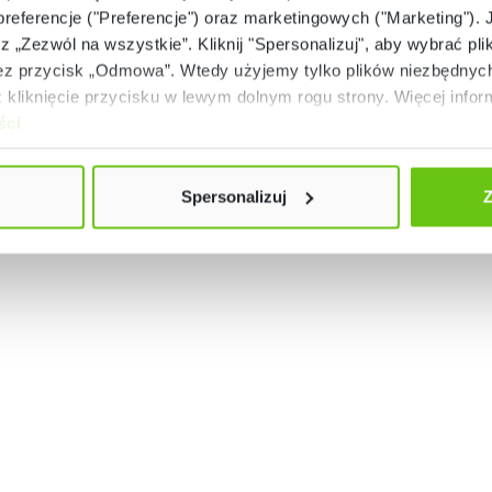
 preferencje ("Preferencje") oraz marketingowych ("Marketing"). 
rz „Zezwól na wszystkie”. Kliknij "Spersonalizuj", aby wybrać plik
 przycisk „Odmowa”. Wtedy użyjemy tylko plików niezbędnych 
kliknięcie przycisku w lewym dolnym rogu strony. Więcej inform
ści
dowany komputer, nagłośnienie stereo)
Spersonalizuj
Z