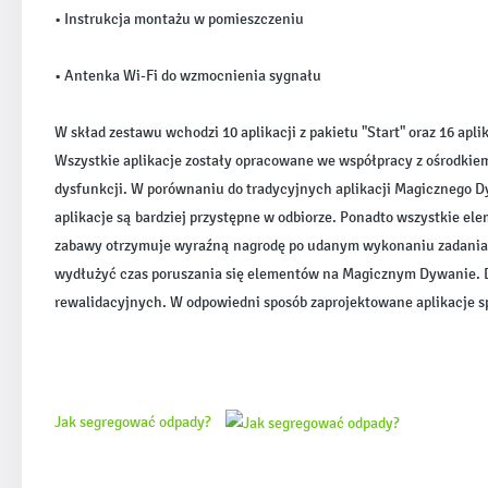
• Instrukcja montażu w pomieszczeniu
• Antenka Wi-Fi do wzmocnienia sygnału
W skład zestawu wchodzi 10 aplikacji z pakietu "Start" oraz 16 apli
Wszystkie aplikacje zostały opracowane we współpracy z ośrodkie
dysfunkcji. W porównaniu do tradycyjnych aplikacji Magicznego Dywa
aplikacje są bardziej przystępne w odbiorze. Ponadto wszystkie e
zabawy otrzymuje wyraźną nagrodę po udanym wykonaniu zadania w 
wydłużyć czas poruszania się elementów na Magicznym Dywanie. D
rewalidacyjnych. W odpowiedni sposób zaprojektowane aplikacje s
Jak segregować odpady?