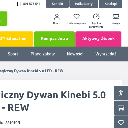
801 577 544
Kontakt
Kalkulatory
Katalogi
Konto
Lista zakupowa
Szybkie
Koszyk
zamówienie
O® Education
Kompas Jutra
Aktywny Żłobek
Sport
Place zabaw
Nowości
Wyprzedaż
agiczny Dywan Kinebi 5.0 LED - REW
iczny Dywan Kinebi 5.0
 - REW
821070N
tu: